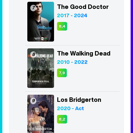
The Good Doctor
7
2017 - 2024
8,4
The Walking Dead
8
2010 - 2022
7,9
Los Bridgerton
9
2020 - Act
8,2