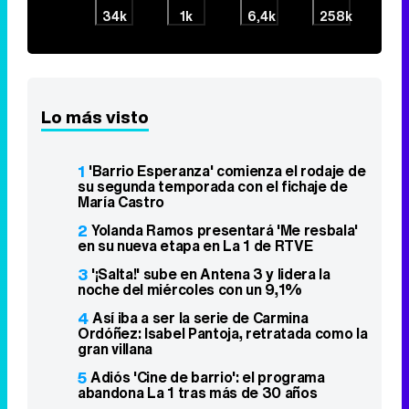
34k
1k
6,4k
258k
Lo más visto
1
'Barrio Esperanza' comienza el rodaje de
su segunda temporada con el fichaje de
María Castro
2
Yolanda Ramos presentará 'Me resbala'
en su nueva etapa en La 1 de RTVE
3
'¡Salta!' sube en Antena 3 y lidera la
noche del miércoles con un 9,1%
4
Así iba a ser la serie de Carmina
Ordóñez: Isabel Pantoja, retratada como la
gran villana
5
Adiós 'Cine de barrio': el programa
abandona La 1 tras más de 30 años