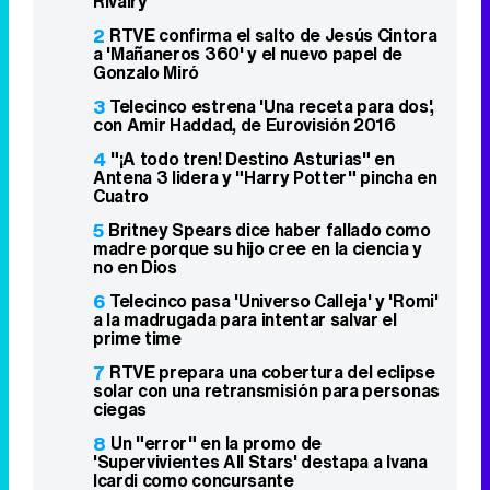
Rivalry'
2
RTVE confirma el salto de Jesús Cintora
a 'Mañaneros 360' y el nuevo papel de
Gonzalo Miró
3
Telecinco estrena 'Una receta para dos',
con Amir Haddad, de Eurovisión 2016
4
"¡A todo tren! Destino Asturias" en
Antena 3 lidera y "Harry Potter" pincha en
Cuatro
5
Britney Spears dice haber fallado como
madre porque su hijo cree en la ciencia y
no en Dios
6
Telecinco pasa 'Universo Calleja' y 'Romi'
a la madrugada para intentar salvar el
prime time
7
RTVE prepara una cobertura del eclipse
solar con una retransmisión para personas
ciegas
8
Un "error" en la promo de
'Supervivientes All Stars' destapa a Ivana
Icardi como concursante