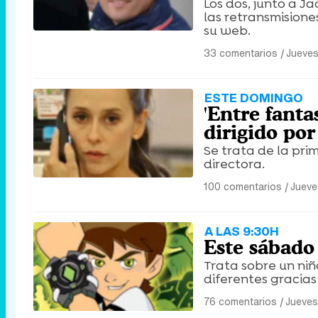
Los dos, junto a J
las retransmisione
su web.
33 comentarios
|
Jueves
ESTE DOMINGO
'Entre fanta
dirigido po
Se trata de la pri
directora.
100 comentarios
|
Jueve
A LAS 9:30H
Este sábado 
Trata sobre un niñ
diferentes gracias
76 comentarios
|
Jueves