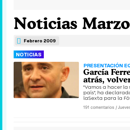
Noticias Marzo
Febrero 2009
NOTICIAS
PRESENTACIÓN EQ
García Ferr
atrás, volve
"Vamos a hacer la 
país", ha declarad
laSexta para la Fó
191 comentarios
|
Jueve