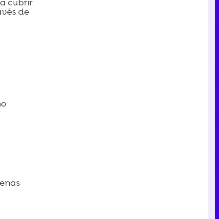
a cubrir
avés de
mo
genas