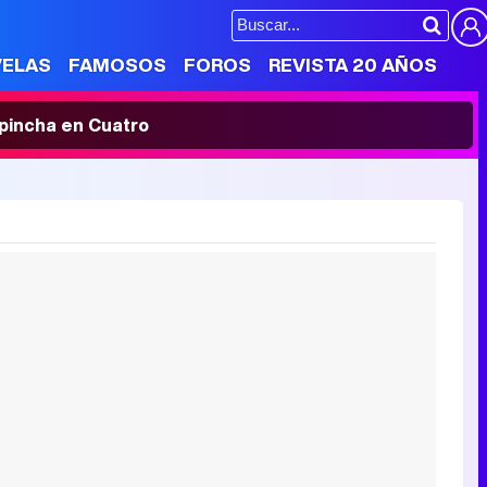
VELAS
FAMOSOS
FOROS
REVISTA 20 AÑOS
' pincha en Cuatro