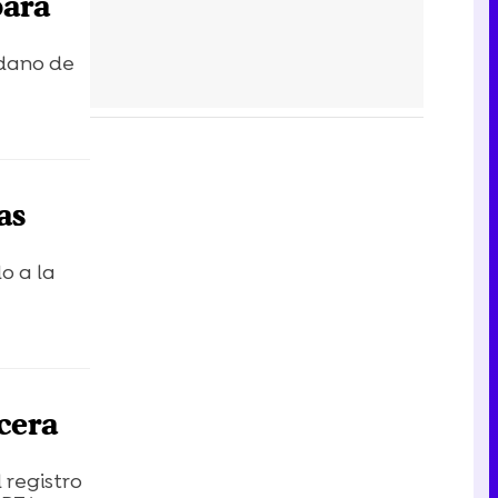
para
dadano de
as
o a la
cera
 registro