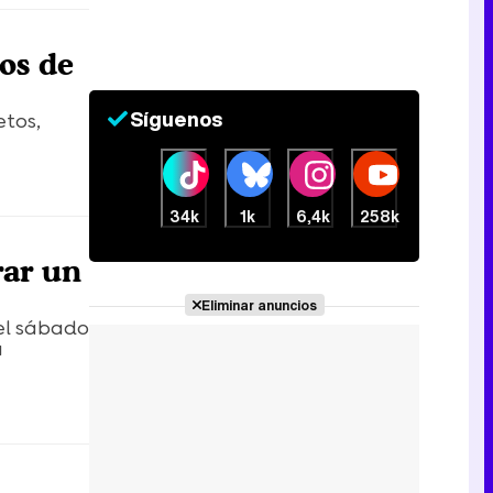
os de
Síguenos
etos,
34k
1k
6,4k
258k
rar un
Eliminar anuncios
 el sábado
á