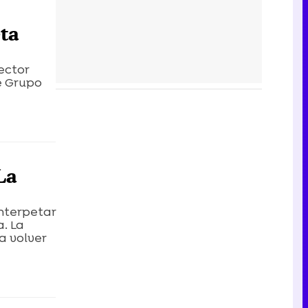
ta
ector
e Grupo
La
interpetar
. La
a volver