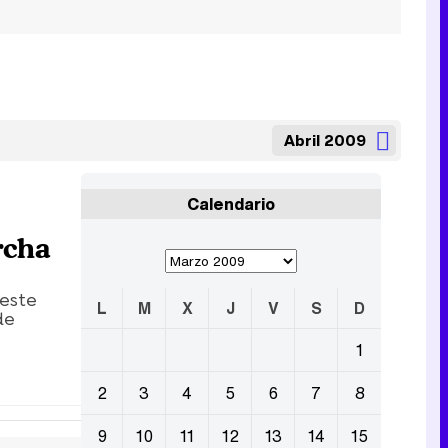
Abril 2009
Calendario
rcha
 este
L
M
X
J
V
S
D
de
1
2
3
4
5
6
7
8
9
10
11
12
13
14
15