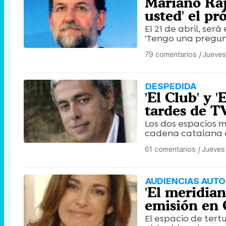
Mariano Raj
usted' el p
El 21 de abril, ser
'Tengo una pregun
79 comentarios
|
Jueves
DESPEDIDA
'El Club' y '
tardes de T
Los dos espacios m
cadena catalana e
61 comentarios
|
Jueves
AUDIENCIAS AUTO
'El meridian
emisión en 
El espacio de tert