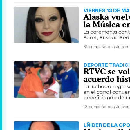
VIERNES 13 DE M
Alaska vuel
la Música e
La ceremonia cont
Peret, Russian Red
31 comentarios
|
Jueves
DEPORTE TRADIC
RTVC se volc
acuerdo his
La luchada regresa
en el canal conven
beneficiando de u
13 comentarios
|
Jueves
LÑIDER DE LA OP