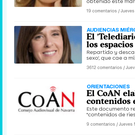
obtenido este marte
19 comentarios
|
Jueves
AUDIENCIAS MIÉR
El 'Telediar
los espacio
Repartido y desca
sexo', que cae a 
3612 comentarios
|
Juev
ORIENTACIONES
El CoAN ela
contenidos e
Este documento rec
"contenidos de ries
9 comentarios
|
Jueves 