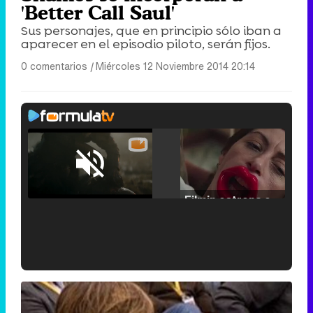
'Better Call Saul'
Sus personajes, que en principio sólo iban a
aparecer en el episodio piloto, serán fijos.
0 comentarios
|
Miércoles 12 Noviembre 2014 20:14
Loaded
:
25.30%
/
Unmute
Filmin estrena el tráiler de 'Millennial Mal', su nueva comedia universitaria de la mano de Lorena Iglesias
'120 Minutos' celebra sus 2.000 programas en Telemadrid con un vídeo del día a día en la redacción