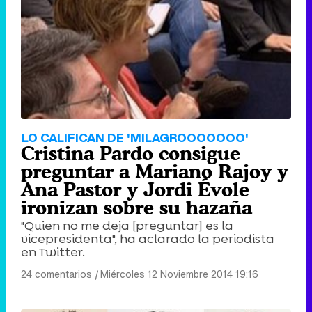
Tráiler de '33 días', la nueva serie de Atresplayer con Julián Villagrán y José Manuel Poga
Tráiler en catalán de 'Ravalear', la nueva serie de HBO Max sobre los fondos buitre
LO CALIFICAN DE 'MILAGROOOOOOO'
Cristina Pardo consigue
preguntar a Mariano Rajoy y
Ana Pastor y Jordi Évole
ironizan sobre su hazaña
Tráiler de la tercera temporada de 'The Walking Dead: Dead City' de AMC+
"Quien no me deja [preguntar] es la
vicepresidenta", ha aclarado la periodista
en Twitter.
24 comentarios
|
Miércoles 12 Noviembre 2014 19:16
Canción ganadora de Eurovisión 2026: DARA con "Bangaranga" por Bulgaria