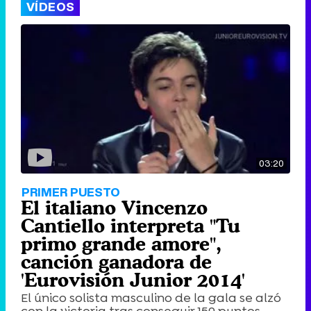
VÍDEOS
03:20
PRIMER PUESTO
El italiano Vincenzo
Cantiello interpreta "Tu
primo grande amore",
canción ganadora de
'Eurovisión Junior 2014'
El único solista masculino de la gala se alzó
con la victoria tras conseguir 159 puntos.