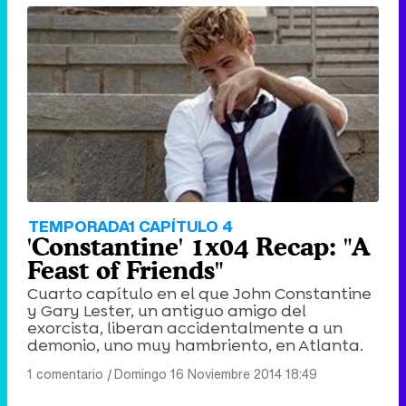
'120 Minutos' celebra sus 2.000 programas en Telemadrid con un vídeo del día a día en la redacción
Tráiler de '33 días', la nueva serie de Atresplayer con Julián Villagrán y José Manuel Poga
Tráiler en catalán de 'Ravalear', la nueva serie de HBO Max sobre los fondos buitre
TEMPORADA1 CAPÍTULO 4
'Constantine' 1x04 Recap: "A
Feast of Friends"
Cuarto capítulo en el que John Constantine
y Gary Lester, un antiguo amigo del
Tráiler de la tercera temporada de 'The Walking Dead: Dead City' de AMC+
exorcista, liberan accidentalmente a un
demonio, uno muy hambriento, en Atlanta.
1 comentario
|
Domingo 16 Noviembre 2014 18:49