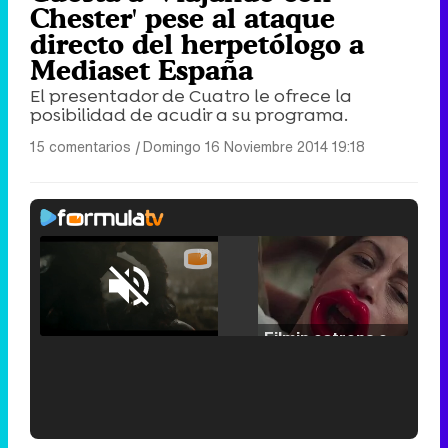
Chester' pese al ataque
directo del herpetólogo a
Mediaset España
El presentador de Cuatro le ofrece la
posibilidad de acudir a su programa.
15 comentarios
|
Domingo 16 Noviembre 2014 19:18
Loaded
:
25.30%
/
Unmute
Filmin estrena el tráiler de 'Millennial Mal', su nueva comedia universitaria de la mano de Lorena Iglesias