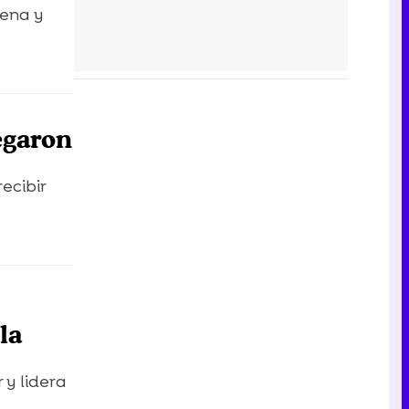
lena y
egaron
ecibir
la
 y lidera