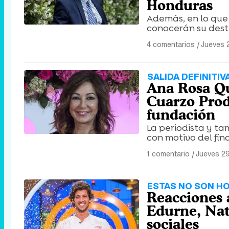
Honduras
Además, en lo que 
conocerán su dest
4 comentarios
|
Jueves 2
SALIDA DEFINITIV
Ana Rosa Qu
Cuarzo Prod
fundación
La periodista y ta
con motivo del fin
1 comentario
|
Jueves 29
ESTAS NO SON H
Reacciones a
Edurne, Nat
sociales