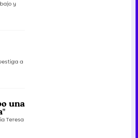
abajo y
vestiga a
bo una
a"
ia Teresa