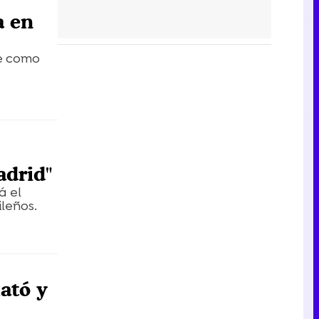
a en
ce como
adrid"
á el
leños.
lató y