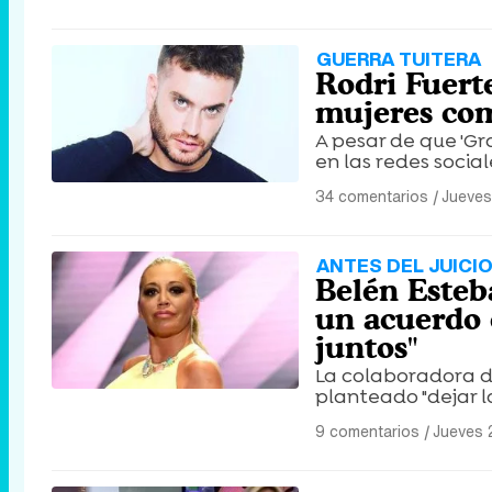
GUERRA TUITERA
Rodri Fuerte
mujeres com
A pesar de que 'G
en las redes socia
34 comentarios
|
Jueves
ANTES DEL JUICI
Belén Esteb
un acuerdo 
juntos"
La colaboradora de
planteado "dejar la
9 comentarios
|
Jueves 