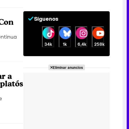
Síguenos
"Con
ontinua
34k
1k
6,4k
258k
Eliminar anuncios
ar a
platós
e