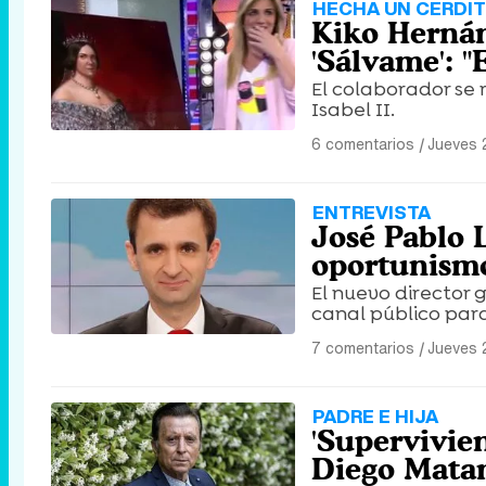
HECHA UN CERDI
Kiko Hernán
'Sálvame': "
El colaborador se
Isabel II.
6 comentarios
|
Jueves 
ENTREVISTA
José Pablo 
oportunismo
El nuevo director 
canal público para
7 comentarios
|
Jueves 
PADRE E HIJA
'Supervivien
Diego Matam