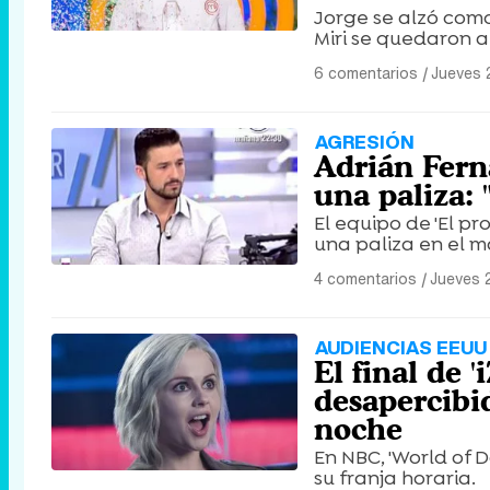
Jorge se alzó com
Miri se quedaron a 
6 comentarios
|
Jueves 
AGRESIÓN
Adrián Fern
una paliza:
El equipo de 'El p
una paliza en el m
4 comentarios
|
Jueves 
AUDIENCIAS EEUU 
El final de
desapercibid
noche
En NBC, 'World of 
su franja horaria.