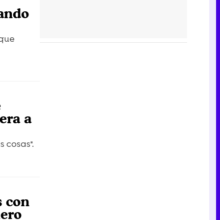
ando
 que
e
era a
 cosas".
s con
iero