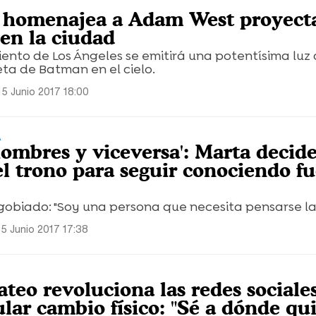
s homenajea a Adam West proyect
 en la ciudad
ento de Los Ángeles se emitirá una potentísima luz
eta de Batman en el cielo.
15 Junio 2017 18:00
A
hombres y viceversa': Marta decid
l trono para seguir conociendo fu
gobiado: "Soy una persona que necesita pensarse las
15 Junio 2017 17:38
eo revoluciona las redes sociale
lar cambio físico: "Sé a dónde qu