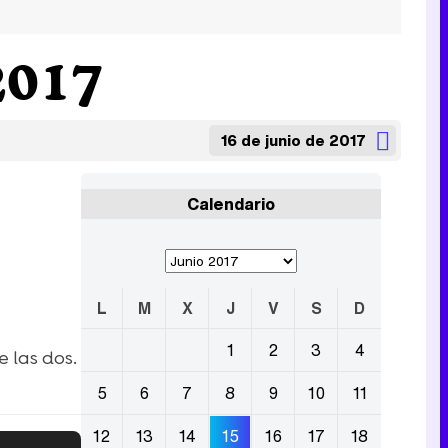
2017
16 de junio de 2017
Calendario
L
M
X
J
V
S
D
1
2
3
4
 las dos.
5
6
7
8
9
10
11
12
13
14
15
16
17
18