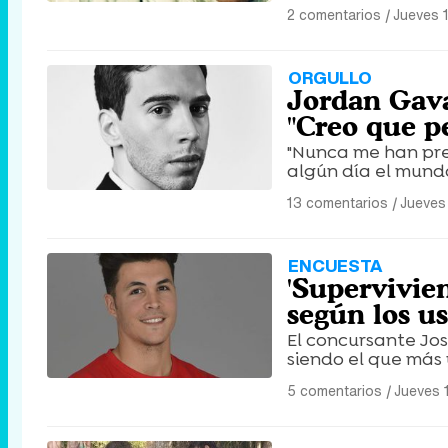
2 comentarios
|
Jueves 
ORGULLO
Jordan Gavar
"Creo que pe
"Nunca me han pre
algún día el mundo
13 comentarios
|
Jueves
ENCUESTA
'Supervivien
según los u
El concursante José
siendo el que más 
5 comentarios
|
Jueves 