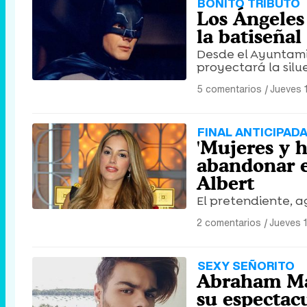
BONITO TRIBUTO
Los Ángele
la batiseñal
Desde el Ayuntami
proyectará la silu
5 comentarios
|
Jueves 
FINAL ANTICIPAD
'Mujeres y 
abandonar e
Albert
El pretendiente, a
2 comentarios
|
Jueves 
SEXY SEÑORITO
Abraham Mat
su espectacu