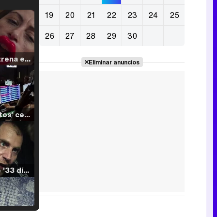
19
20
21
22
23
24
25
26
27
28
29
30
Filmin estrena el tráiler de 'Millennial Mal', su nueva comedia universitaria de la mano de Lorena Iglesias
Eliminar anuncios
'120 Minutos' celebra sus 2.000 programas en Telemadrid con un vídeo del día a día en la redacción
Tráiler de '33 días', la nueva serie de Atresplayer con Julián Villagrán y José Manuel Poga