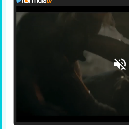
Loaded
:
25.30%
/
Unmute