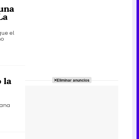
 una
La
que el
no
 la
Eliminar anuncios
mana