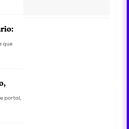
rio:
a que
o,
e portal,