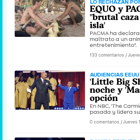
LO RECHAZAN PO
EQUO y PAC
"brutal caz
isla'
PACMA ha declarad
maltrato a un anim
entretenimiento".
133 comentarios
|
Jueve
AUDIENCIAS EEUU 
'Little Big 
noche y 'Ma
opción
En NBC, 'The Carm
pasada y lidera su
0 comentarios
|
Jueves 