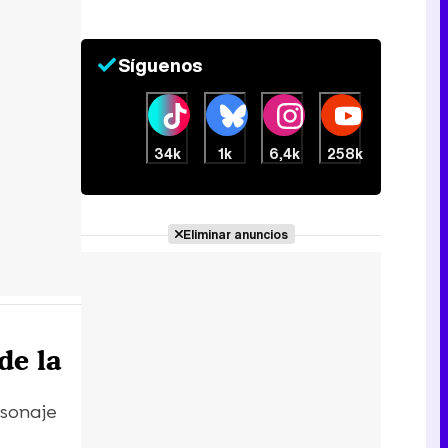
Síguenos
34k
1k
6,4k
258k
Eliminar anuncios
de la
rsonaje