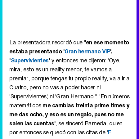
estaba presentando '
Gran hermano VIP
',
'
Supervivientes
'
y entonces me dijeron: 'Oye,
mira, esto es un reality menor, te vamos a
premiar, porque tengas tu propio reality, va a ir a
Cuatro, pero no vas a poder hacer ni
'Supervivientes', ni 'Gran Hermano'". "En números
matemáticos
me cambias treinta prime times y
me das ocho, y eso es un regalo, pues no me
salen las cuentas
", se sinceró Barneda, quien
por entonces se quedó con las citas de '
El
debate de las tentaciones
' en Cuatro.
"Esto me pasa por algo"
Sigue a FormulaTV en WhatsApp