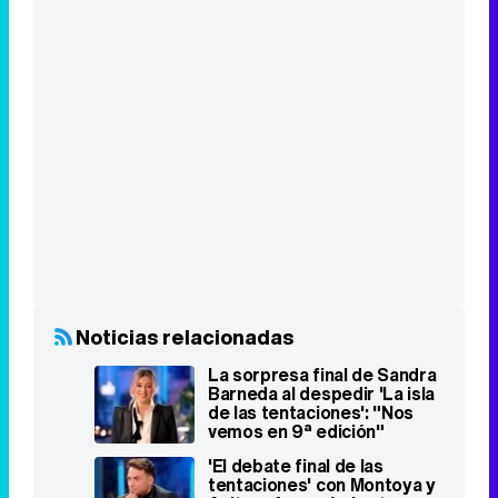
Noticias relacionadas
La sorpresa final de Sandra
Barneda al despedir 'La isla
de las tentaciones': "Nos
vemos en 9ª edición"
'El debate final de las
tentaciones' con Montoya y
Anita reforzará el estreno
de 'La Favorita 1922'
Mediaset rechazó hace 13
años la versión de 'La isla de
las tentaciones' que grabó
La Fábrica de la Tele
Anita cuenta qué pasó tras