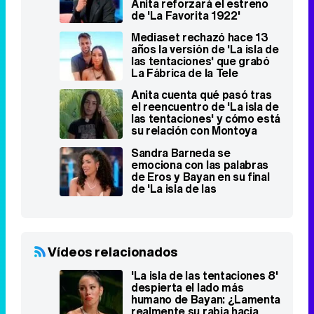
el reencuentro de 'La isla de
las tentaciones' y cómo está
su relación con Montoya
Sandra Barneda se
emociona con las palabras
de Eros y Bayan en su final
de 'La isla de las
tentaciones'
Vídeos relacionados
'La isla de las tentaciones 8'
despierta el lado más
humano de Bayan: ¿Lamenta
realmente su rabia hacia
Eros?
Anita, en shock tras el
rechazo de Manuel en 'La isla
de las tentaciones': ¿Se
merecía "la patada"?
El PP presenta 'La isla de las
corrupciones' parodiando