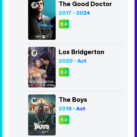
Los Bridgerton
9
2020 - Act
8,2
The Boys
10
2019 - Act
8,0
Listas