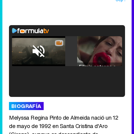
Loaded
:
25.30%
/
Unmute
Filmin estrena el tráiler de 'Millennial Mal', su nueva comedia universitaria de la mano de Lorena Iglesias
'120 Minutos' celebra sus 2.000 programas en Telemadrid con un vídeo del día a día en la redacción
BIOGRAFÍA
Melyssa Regina Pinto de Almeida nació un 12
de mayo de 1992 en Santa Cristina d'Aro