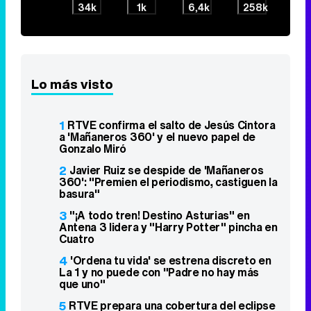
34k
1k
6,4k
258k
Lo más visto
1
RTVE confirma el salto de Jesús Cintora
a 'Mañaneros 360' y el nuevo papel de
Gonzalo Miró
2
Javier Ruiz se despide de 'Mañaneros
360': "Premien el periodismo, castiguen la
basura"
3
"¡A todo tren! Destino Asturias" en
Antena 3 lidera y "Harry Potter" pincha en
Cuatro
4
'Ordena tu vida' se estrena discreto en
La 1 y no puede con "Padre no hay más
que uno"
5
RTVE prepara una cobertura del eclipse