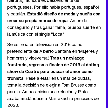
(Girona), aunque es descendiente de
Tráiler de '33 días', la nueva serie de Atresplayer con Julián Villagrán y José Manuel Poga
portugueses. Por ello habla portugués, español
y catalán.
Estudió diseño de moda y sueña con
crear su propia marca de ropa
. Antes de
conseguirlo y tras ganar fama, prueba suerte en
Tráiler en catalán de 'Ravalear', la nueva serie de HBO Max sobre los fondos buitre
la música con el single "Loca".
Se estrena en televisión en 2018 como
pretendienta de Alberto Santana en 'Mujeres y
Tráiler de la tercera temporada de 'The Walking Dead: Dead City' de AMC+
hombres y viceversa'.
Tras un noviazgo
frustrado, regresa a finales de 2019 al dating
show de Cuatro para buscar el amor como
tronista
. Pese a estar en un mar de dudas,
Canción ganadora de Eurovisión 2026: DARA con "Bangaranga" por Bulgaria
toma la decisión de elegir a Tom Brusse como
pareja. Ambos inician una relación y Pinto
acaba mudándose a Marrakech a principios de
2020.