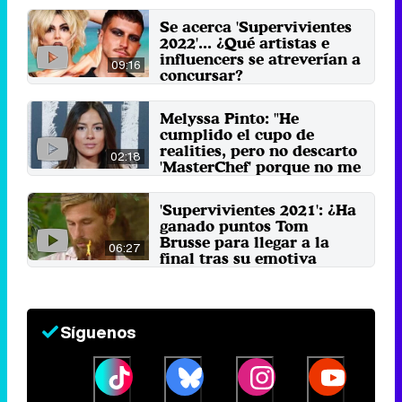
Se acerca 'Supervivientes
2022'... ¿Qué artistas e
influencers se atreverían a
09:16
concursar?
26 de marzo 2022
Melyssa Pinto: "He
cumplido el cupo de
realities, pero no descarto
02:18
'MasterChef' porque no me
dañaría
sentimentalmente"
'Supervivientes 2021': ¿Ha
2 de marzo 2022
ganado puntos Tom
Brusse para llegar a la
06:27
final tras su emotiva
disculpa a Melyssa?
20 de julio 2021
Síguenos