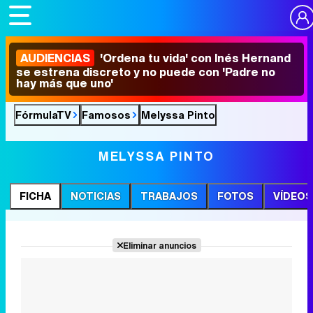
AUDIENCIAS
'Ordena tu vida' con Inés Hernand
se estrena discreto y no puede con 'Padre no
hay más que uno'
FórmulaTV
Famosos
Melyssa Pinto
MELYSSA PINTO
FICHA
NOTICIAS
TRABAJOS
FOTOS
VÍDEOS
Eliminar anuncios