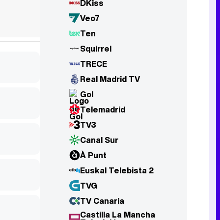
DKiss
Veo7
Ten
Squirrel
TRECE
Real Madrid TV
Gol
Telemadrid
TV3
Canal Sur
À Punt
Euskal Telebista 2
TVG
TV Canaria
Castilla La Mancha