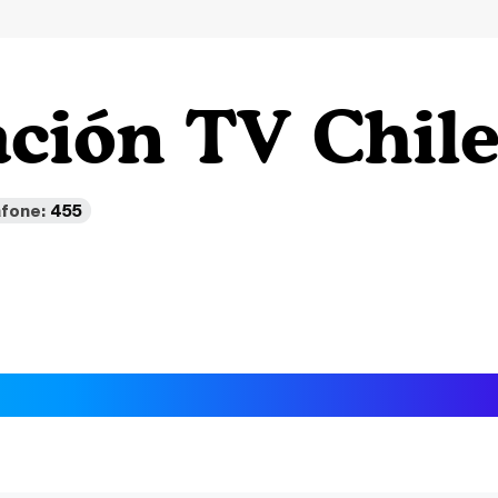
ción TV Chil
fone:
455