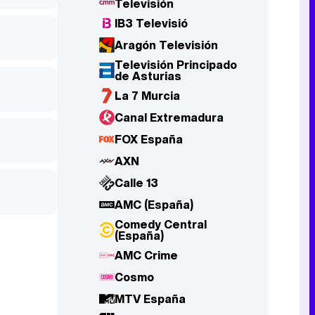
Televisión
IB3 Televisió
Aragón Televisión
Televisión Principado
de Asturias
La 7 Murcia
Canal Extremadura
FOX España
AXN
Calle 13
AMC (España)
Comedy Central
(España)
AMC Crime
Cosmo
MTV España