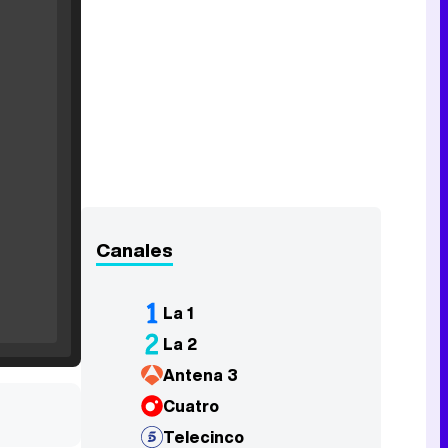
Filmin estrena el tráiler de 'Millennial Mal', su nueva comedia universitaria de la mano de Lorena Iglesias
'120 Minutos' celebra sus 2.000 programas en Telemadrid con un vídeo del día a día en la redacción
Canales
Tráiler de '33 días', la nueva serie de Atresplayer con Julián Villagrán y José Manuel Poga
La 1
La 2
Antena 3
Tráiler en catalán de 'Ravalear', la nueva serie de HBO Max sobre los fondos buitre
Cuatro
Telecinco