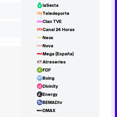
laSexta
Teledeporte
Tráiler de la tercera temporada de 'The Walking Dead: Dead City' de AMC+
Clan TVE
Canal 24 Horas
Neox
Nova
Canción ganadora de Eurovisión 2026: DARA con "Bangaranga" por Bulgaria
Mega (España)
Atreseries
FDF
Boing
Divinity
Energy
BEMADtv
DMAX