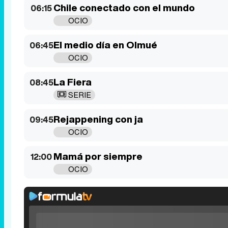
Chile conectado con el mundo
06:15
OCIO
El medio día en Olmué
06:45
OCIO
La Fiera
08:45
SERIE
Rejappening con ja
09:45
OCIO
Mamá por siempre
12:00
OCIO