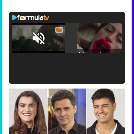
Loaded
:
29.30%
/
Unmute
Filmin estrena el tráiler de 'Millennial Mal', su nueva comedia universitaria de la mano de Lorena Iglesias
'120 Minutos' celebra sus 2.000 programas en Telemadrid con un vídeo del día a día en la redacción
Tráiler de '33 días', la nueva serie de Atresplayer con Julián Villagrán y José Manuel Poga