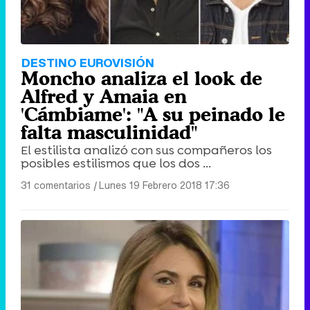
Tráiler en catalán de 'Ravalear', la nueva serie de HBO Max sobre los fondos buitre
DESTINO EUROVISIÓN
Moncho analiza el look de
Alfred y Amaia en
'Cámbiame': "A su peinado le
falta masculinidad"
Tráiler de la tercera temporada de 'The Walking Dead: Dead City' de AMC+
El estilista analizó con sus compañeros los
posibles estilismos que los dos ...
31 comentarios
|
Lunes 19 Febrero 2018 17:36
Canción ganadora de Eurovisión 2026: DARA con "Bangaranga" por Bulgaria