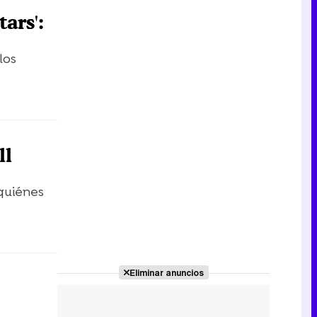
ars':
los
ll
 quiénes
Eliminar anuncios