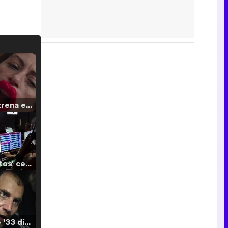
Filmin estrena el tráiler de 'Millennial Mal', su nueva comedia universitaria de la mano de Lorena Iglesias
'120 Minutos' celebra sus 2.000 programas en Telemadrid con un vídeo del día a día en la redacción
Tráiler de '33 días', la nueva serie de Atresplayer con Julián Villagrán y José Manuel Poga