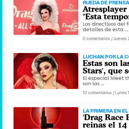
RUEDA DE PRENS
Atresplayer 
"Esta tempor
Los directivos del
detalles de esta ...
0 comentarios
|
Jueves 
LUCHAN POR LA 
Estas son la
Stars', que 
El especial 'Meet 
son las ...
10 comentarios
|
Lunes 
LA PRIMERA EN E
'Drag Race E
reinas el 14