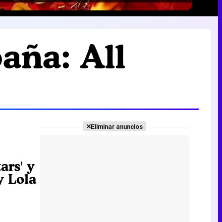
aña: All
Eliminar anuncios
ars' y
y Lola