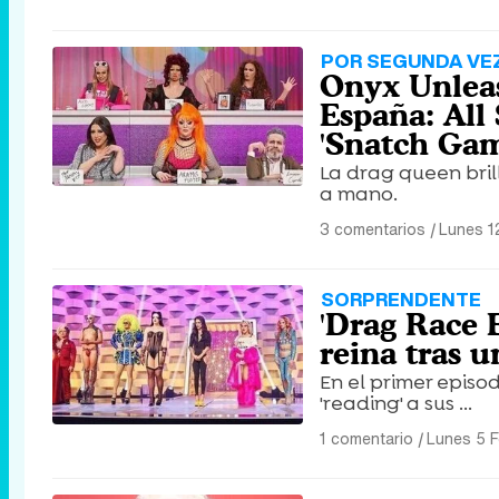
POR SEGUNDA VE
Onyx Unleas
España: All 
'Snatch Gam
La drag queen bril
a mano.
3 comentarios
|
Lunes 1
SORPRENDENTE
'Drag Race E
reina tras u
En el primer episo
'reading' a sus ...
1 comentario
|
Lunes 5 F