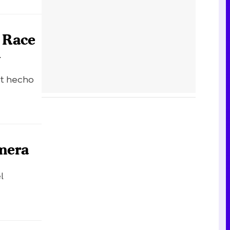
 Race
l
ot hecho
imera
l