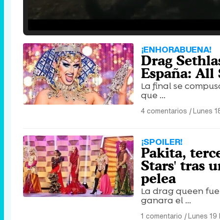
Loaded
:
25.30%
/
Unmute
¡ENHORABUENA!
Drag Sethla
España: All 
La final se compuso
que ...
4 comentarios
|
Lunes 1
¡SPOILER!
Pakita, terc
Stars' tras 
pelea
La drag queen fue
ganara el ...
1 comentario
|
Lunes 19 