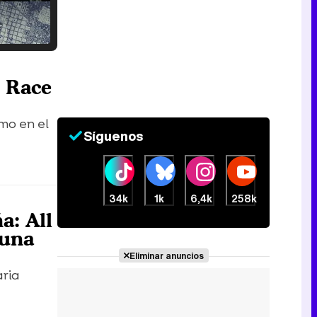
Tráiler en catalán de 'Ravalear', la nueva serie de HBO Max sobre los fondos buitre
g Race
imo en el
Síguenos
Tráiler de la tercera temporada de 'The Walking Dead: Dead City' de AMC+
34k
1k
6,4k
258k
a: All
 una
Canción ganadora de Eurovisión 2026: DARA con "Bangaranga" por Bulgaria
Eliminar anuncios
aria