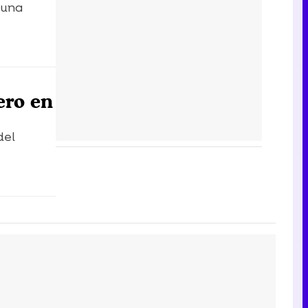
 una
ero en
del