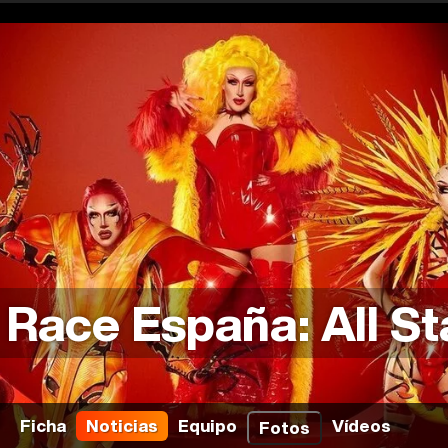
 Race España: All St
Ficha
Noticias
Equipo
Vídeos
Fotos