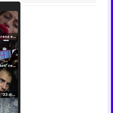
Filmin estrena el tráiler de 'Millennial Mal', su nueva comedia universitaria de la mano de Lorena Iglesias
'120 Minutos' celebra sus 2.000 programas en Telemadrid con un vídeo del día a día en la redacción
Tráiler de '33 días', la nueva serie de Atresplayer con Julián Villagrán y José Manuel Poga