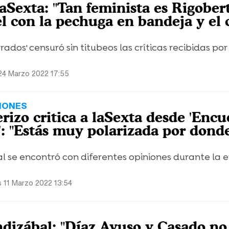
aSexta: "Tan feminista es Rigober
 con la pechuga en bandeja y el 
ados' censuró sin titubeos las críticas recibidas por
24 Marzo 2022 17:55
IONES
rizo critica a laSexta desde 'Encu
': "Estás muy polarizada por dond
se encontró con diferentes opiniones durante la e
s 11 Marzo 2022 13:54
izábal: "Díaz Ayuso y Casado no