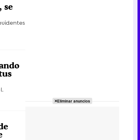
, se
levidentes
rando
tus
l.
Eliminar anuncios
de
e