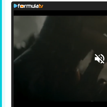
Loaded
:
25.30%
/
Unmute