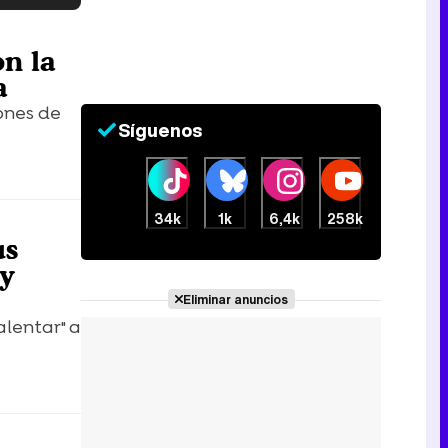
Tráiler en catalán de 'Ravalear', la nueva serie de HBO Max sobre los fondos buitre
n la
a
iones de
Síguenos
Tráiler de la tercera temporada de 'The Walking Dead: Dead City' de AMC+
34k
1k
6,4k
258k
us
ay
Canción ganadora de Eurovisión 2026: DARA con "Bangaranga" por Bulgaria
Eliminar anuncios
alentar" a