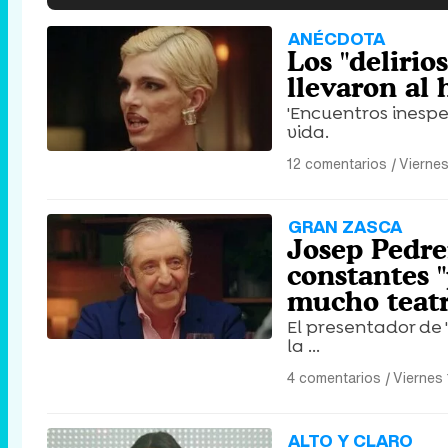
ANÉCDOTA
Los "deliri
llevaron al 
'Encuentros inespe
vida.
12 comentarios
|
Viernes
GRAN ZASCA
Josep Pedre
constantes 
mucho teatr
El presentador de 
la ...
4 comentarios
|
Viernes 
ALTO Y CLARO