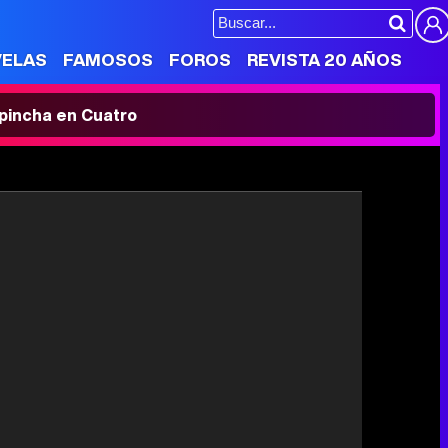
VELAS
FAMOSOS
FOROS
REVISTA 20 AÑOS
' pincha en Cuatro