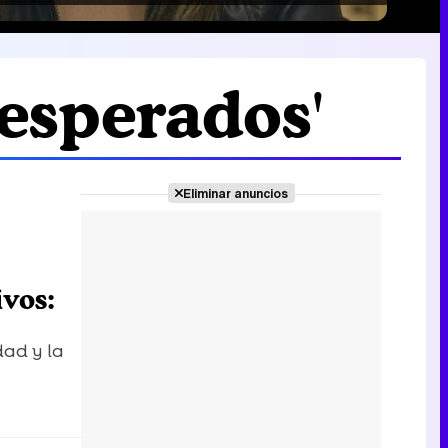
esperados'
Eliminar anuncios
ivos:
dad y la