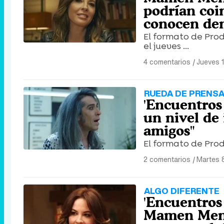
podrían coin
conocen de
El formato de Prod
el jueves ...
4 comentarios
|
Jueves 
RUEDA DE PRENS
'Encuentros 
un nivel de
amigos"
El formato de Prod
2 comentarios
|
Martes 
ALGO DIFERENTE
'Encuentros
Mamen Mendi