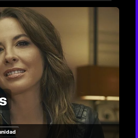
s
nidad