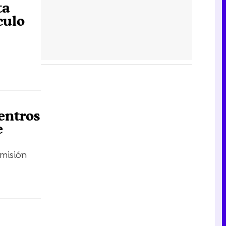
ta
culo
entros
e
misión