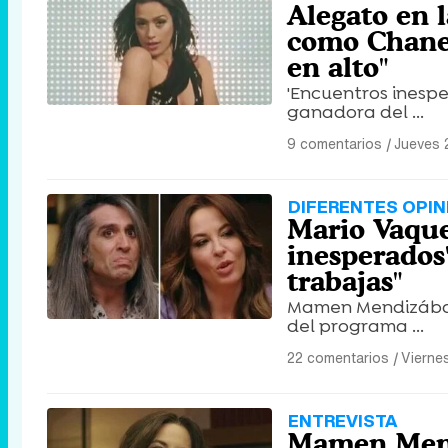
Alegato en l
como Chanel
en alto"
'Encuentros inesper
ganadora del ...
9 comentarios
|
Jueves 
DIFERENTES OPIN
Mario Vaque
inesperados
trabajas"
Mamen Mendizábal 
del programa ...
22 comentarios
|
Vierne
ENTREVISTA
Mamen Mend