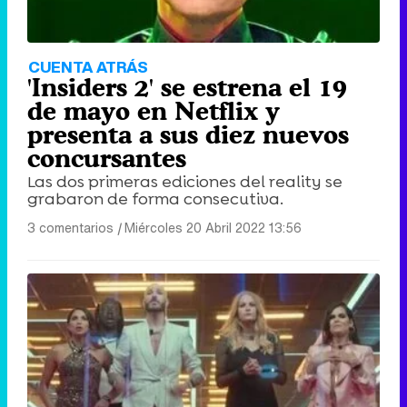
Tráiler en catalán de 'Ravalear', la nueva serie de HBO Max sobre los fondos buitre
CUENTA ATRÁS
'Insiders 2' se estrena el 19
de mayo en Netflix y
presenta a sus diez nuevos
concursantes
Tráiler de la tercera temporada de 'The Walking Dead: Dead City' de AMC+
Las dos primeras ediciones del reality se
grabaron de forma consecutiva.
3 comentarios
|
Miércoles 20 Abril 2022 13:56
Canción ganadora de Eurovisión 2026: DARA con "Bangaranga" por Bulgaria