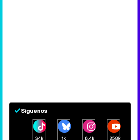
Síguenos
34k
1k
6,4k
258k