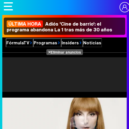
ÚLTIMA HORA
Adiós 'Cine de barrio': el
programa abandona La 1 tras más de 30 años
FórmulaTV
Programas
Insiders
Noticias
Eliminar anuncios