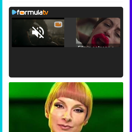
Loaded
:
25.30%
/
Unmute
Filmin estrena el tráiler de 'Millennial Mal', su nueva comedia universitaria de la mano de Lorena Iglesias
'120 Minutos' celebra sus 2.000 programas en Telemadrid con un vídeo del día a día en la redacción
Tráiler de '33 días', la nueva serie de Atresplayer con Julián Villagrán y José Manuel Poga