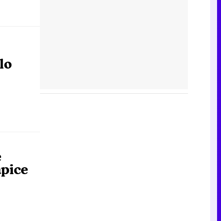
lo
e
ápice