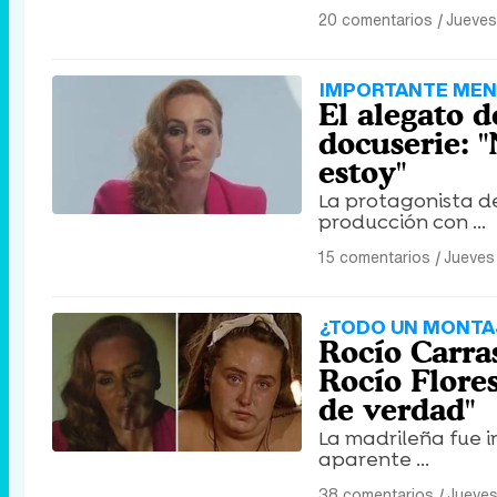
20 comentarios
|
Jueves
IMPORTANTE MEN
El alegato d
docuserie: "
estoy"
La protagonista de 
producción con ...
15 comentarios
|
Jueves
¿TODO UN MONTA
Rocío Carras
Rocío Flores
de verdad"
La madrileña fue i
aparente ...
38 comentarios
|
Jueves