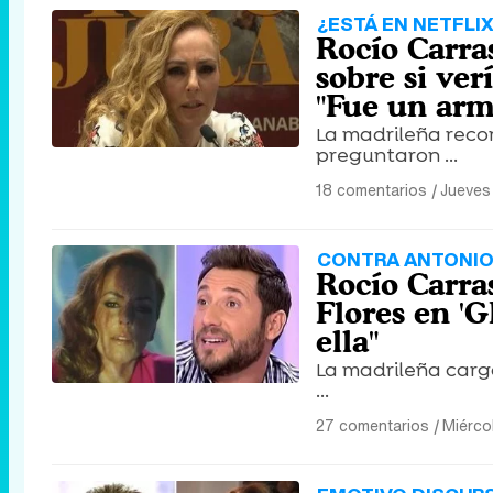
¿ESTÁ EN NETFLI
Rocío Carra
sobre si ver
"Fue un arm
La madrileña recor
preguntaron ...
18 comentarios
|
Jueves
CONTRA ANTONIO
Rocío Carras
Flores en 'G
ella"
La madrileña cargó
...
27 comentarios
|
Miérco