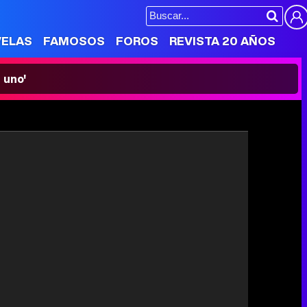
VELAS
FAMOSOS
FOROS
REVISTA 20 AÑOS
 uno'