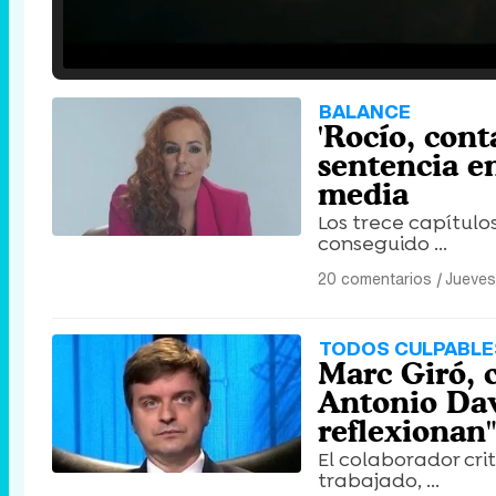
Loaded
:
25.30%
/
Unmute
BALANCE
'Rocío, cont
sentencia e
media
Los trece capítulo
conseguido ...
20 comentarios
|
Jueves
TODOS CULPABLE
Marc Giró, c
Antonio Dav
reflexionan"
El colaborador cri
trabajado, ...