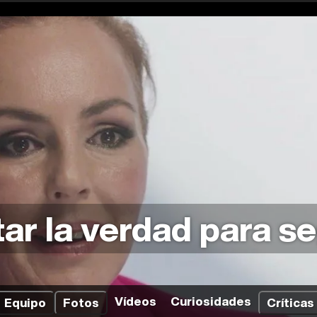
ar la verdad para se
Vídeos
Curiosidades
Equipo
Fotos
Críticas