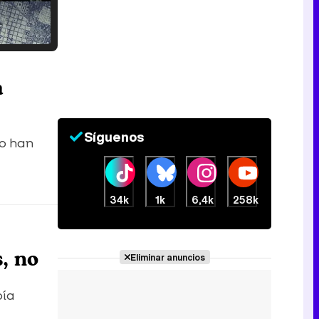
Tráiler en catalán de 'Ravalear', la nueva serie de HBO Max sobre los fondos buitre
a
Síguenos
co han
Tráiler de la tercera temporada de 'The Walking Dead: Dead City' de AMC+
34k
1k
6,4k
258k
Canción ganadora de Eurovisión 2026: DARA con "Bangaranga" por Bulgaria
, no
Eliminar anuncios
bía