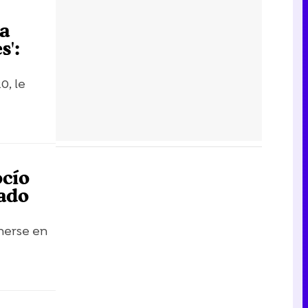
ta
s':
0, le
ocío
mado
nerse en