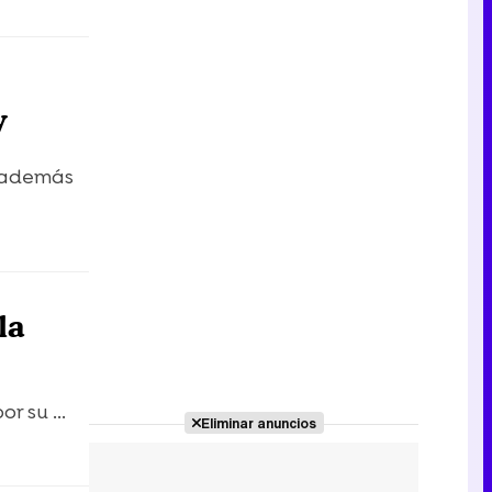
y
ó además
la
r su ...
Eliminar anuncios