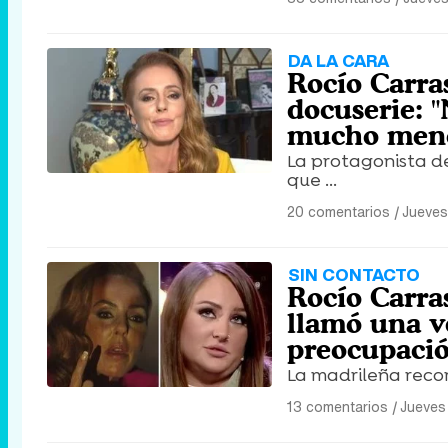
DA LA CARA
Rocío Carras
docuserie: "
mucho men
La protagonista de
que ...
20 comentarios
|
Jueves
SIN CONTACTO
Rocío Carra
llamó una v
preocupació
La madrileña record
13 comentarios
|
Jueves