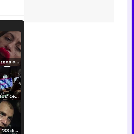
Filmin estrena el tráiler de 'Millennial Mal', su nueva comedia universitaria de la mano de Lorena Iglesias
'120 Minutos' celebra sus 2.000 programas en Telemadrid con un vídeo del día a día en la redacción
Tráiler de '33 días', la nueva serie de Atresplayer con Julián Villagrán y José Manuel Poga