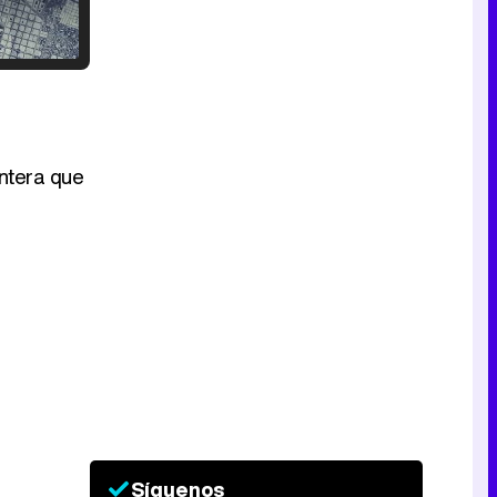
Tráiler en catalán de 'Ravalear', la nueva serie de HBO Max sobre los fondos buitre
ntera que
Tráiler de la tercera temporada de 'The Walking Dead: Dead City' de AMC+
Canción ganadora de Eurovisión 2026: DARA con "Bangaranga" por Bulgaria
Síguenos