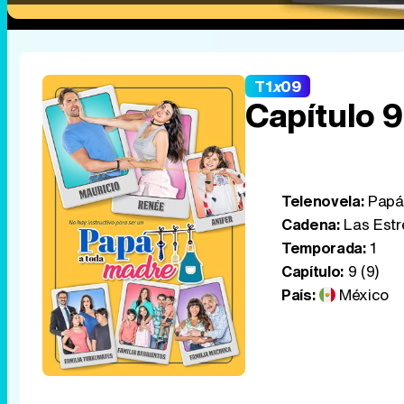
T1
x
09
Capítulo 9
Telenovela:
Papá 
Cadena:
Las Estr
Temporada:
1
Capítulo:
9 (9)
País:
México