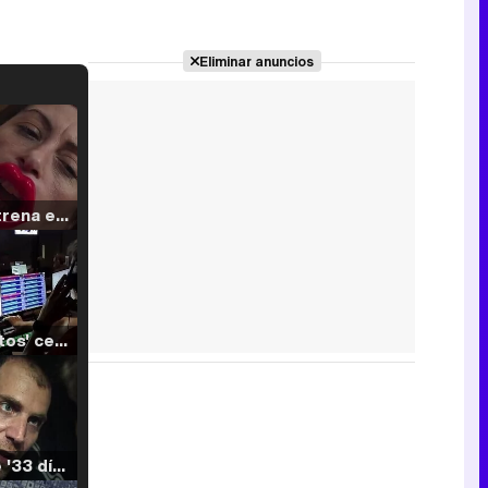
Eliminar anuncios
Filmin estrena el tráiler de 'Millennial Mal', su nueva comedia universitaria de la mano de Lorena Iglesias
'120 Minutos' celebra sus 2.000 programas en Telemadrid con un vídeo del día a día en la redacción
Tráiler de '33 días', la nueva serie de Atresplayer con Julián Villagrán y José Manuel Poga