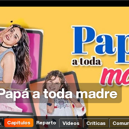
Papá a toda madre
Capítulos
Reparto
s
Vídeos
Críticas
Comun