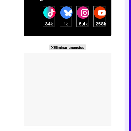
34k
1k
6,4k
258k
Eliminar anuncios