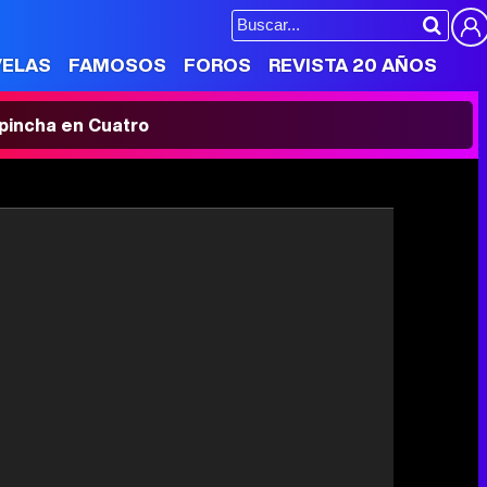
VELAS
FAMOSOS
FOROS
REVISTA 20 AÑOS
' pincha en Cuatro