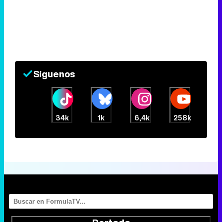
Síguenos
34k
1k
6,4k
258k