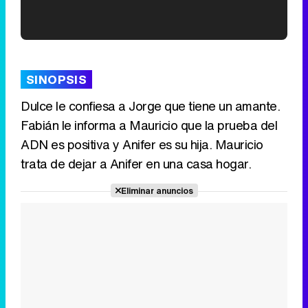
'120 Minutos' celebra sus 2.000 programas en Telemadrid con un vídeo del día a día en la redacción
SINOPSIS
Dulce le confiesa a Jorge que tiene un amante.
Fabián le informa a Mauricio que la prueba del
Tráiler de '33 días', la nueva serie de Atresplayer con Julián Villagrán y José Manuel Poga
ADN es positiva y Anifer es su hija. Mauricio
trata de dejar a Anifer en una casa hogar.
Eliminar anuncios
Tráiler en catalán de 'Ravalear', la nueva serie de HBO Max sobre los fondos buitre
Tráiler de la tercera temporada de 'The Walking Dead: Dead City' de AMC+