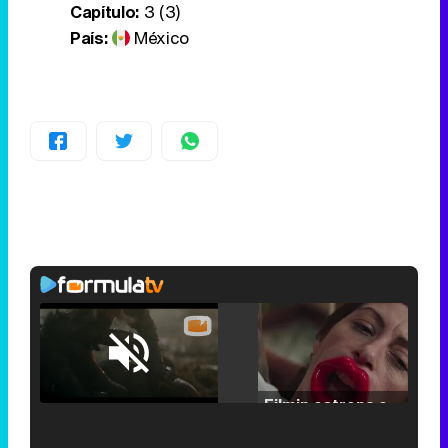
Capítulo:
3 (3)
País:
México
Loaded
:
25.30%
/
Unmute
Filmin estrena el tráiler de 'Millennial Mal', su nueva comedia universitaria de la mano de Lorena Iglesias