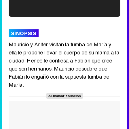
'120 Minutos' celebra sus 2.000 programas en Telemadrid con un vídeo del día a día en la redacción
SINOPSIS
Mauricio y Anifer visitan la tumba de María y
ella le propone llevar el cuerpo de su mamá a la
Tráiler de '33 días', la nueva serie de Atresplayer con Julián Villagrán y José Manuel Poga
ciudad. Renée le confiesa a Fabián que cree
que son hermanos. Mauricio descubre que
Fabián lo engañó con la supuesta tumba de
María.
Tráiler en catalán de 'Ravalear', la nueva serie de HBO Max sobre los fondos buitre
Eliminar anuncios
Tráiler de la tercera temporada de 'The Walking Dead: Dead City' de AMC+