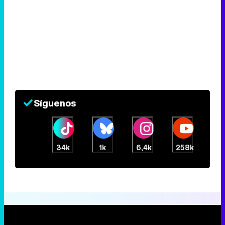
Síguenos
34k
1k
6,4k
258k