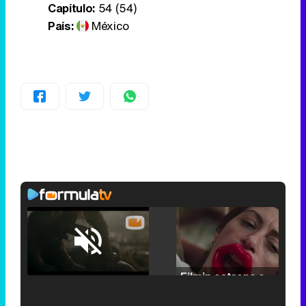
Capítulo:
54 (54)
País:
México
Loaded
:
25.30%
/
Unmute
Filmin estrena el tráiler de 'Millennial Mal', su nueva comedia universitaria de la mano de Lorena Iglesias