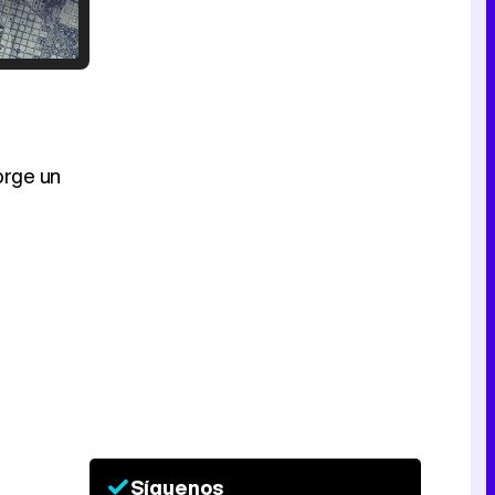
Tráiler en catalán de 'Ravalear', la nueva serie de HBO Max sobre los fondos buitre
orge un
Tráiler de la tercera temporada de 'The Walking Dead: Dead City' de AMC+
Canción ganadora de Eurovisión 2026: DARA con "Bangaranga" por Bulgaria
Síguenos