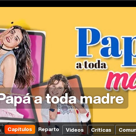
Papá a toda madre
Capítulos
Reparto
s
Vídeos
Críticas
Comun