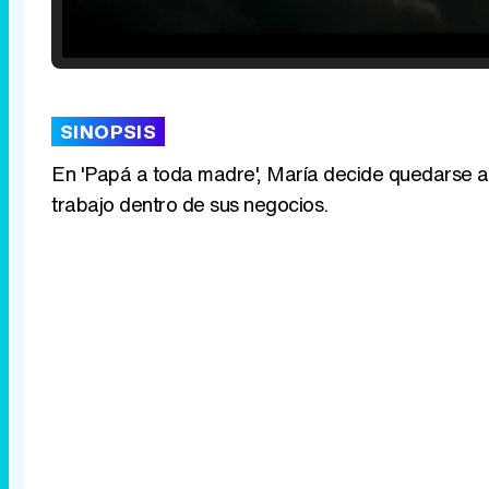
Loaded
:
25.30%
/
Unmute
SINOPSIS
En 'Papá a toda madre', María decide quedarse a v
trabajo dentro de sus negocios.