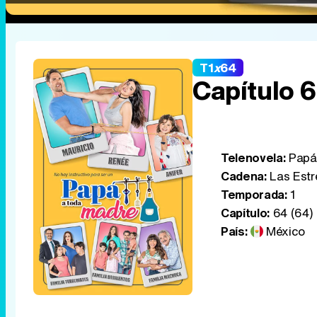
T1
x
64
Capítulo 
Telenovela:
Papá 
Cadena:
Las Estr
Temporada:
1
Capítulo:
64 (64)
País:
México