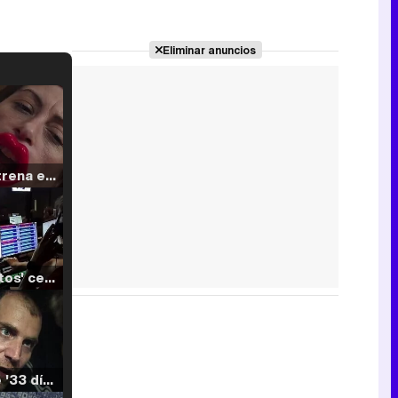
Eliminar anuncios
Filmin estrena el tráiler de 'Millennial Mal', su nueva comedia universitaria de la mano de Lorena Iglesias
'120 Minutos' celebra sus 2.000 programas en Telemadrid con un vídeo del día a día en la redacción
Tráiler de '33 días', la nueva serie de Atresplayer con Julián Villagrán y José Manuel Poga