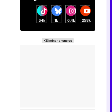
34k
1k
6,4k
258k
Eliminar anuncios