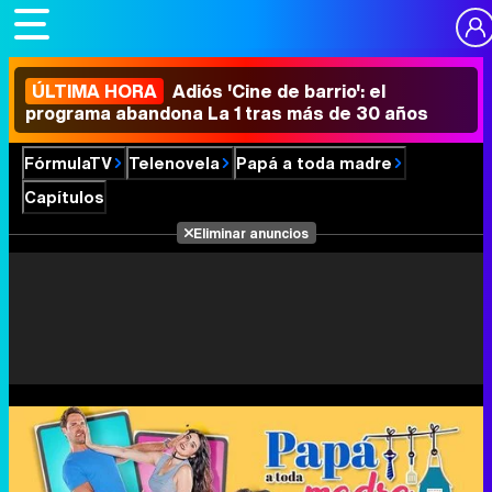
ÚLTIMA HORA
Adiós 'Cine de barrio': el
programa abandona La 1 tras más de 30 años
FórmulaTV
Telenovela
Papá a toda madre
Capítulos
Eliminar anuncios