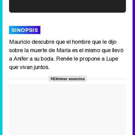
'120 Minutos' celebra sus 2.000 programas en Telemadrid con un vídeo del día a día en la redacción
SINOPSIS
Mauricio descubre que el hombre que le dijo
sobre la muerte de María es el mismo que llevó
Tráiler de '33 días', la nueva serie de Atresplayer con Julián Villagrán y José Manuel Poga
a Anifer a su boda. Renée le propone a Lupe
que vivan juntos.
Eliminar anuncios
Tráiler en catalán de 'Ravalear', la nueva serie de HBO Max sobre los fondos buitre
Tráiler de la tercera temporada de 'The Walking Dead: Dead City' de AMC+