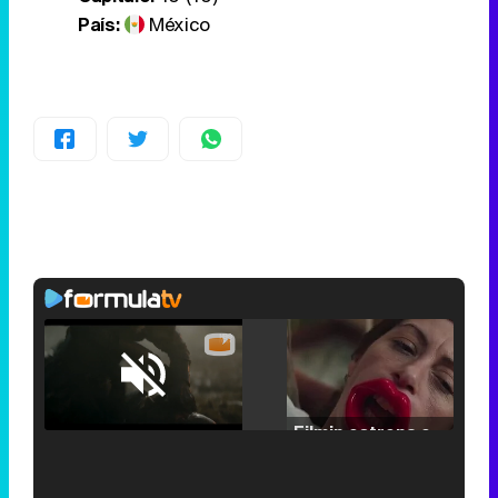
País:
México
Loaded
:
25.30%
/
Unmute
Filmin estrena el tráiler de 'Millennial Mal', su nueva comedia universitaria de la mano de Lorena Iglesias