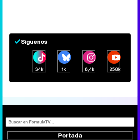
Síguenos
34k
1k
6,4k
258k
Portada