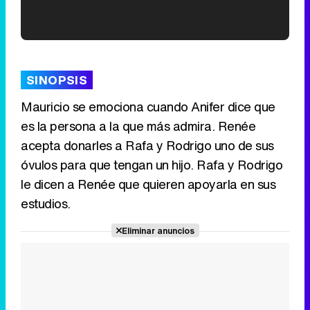
'120 Minutos' celebra sus 2.000 programas en Telemadrid con un vídeo del día a día en la redacción
SINOPSIS
Mauricio se emociona cuando Anifer dice que
es la persona a la que más admira. Renée
Tráiler de '33 días', la nueva serie de Atresplayer con Julián Villagrán y José Manuel Poga
acepta donarles a Rafa y Rodrigo uno de sus
óvulos para que tengan un hijo. Rafa y Rodrigo
le dicen a Renée que quieren apoyarla en sus
estudios.
Tráiler en catalán de 'Ravalear', la nueva serie de HBO Max sobre los fondos buitre
Eliminar anuncios
Tráiler de la tercera temporada de 'The Walking Dead: Dead City' de AMC+