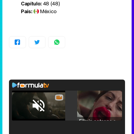
Capítulo:
48 (48)
País:
México
Loaded
:
25.30%
/
Unmute
Filmin estrena el tráiler de 'Millennial Mal', su nueva comedia universitaria de la mano de Lorena Iglesias