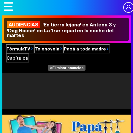
AUDIENCIAS
'En tierra lejana' en Antena 3 y
'Dog House' en La 1 se reparten la noche del
martes
FórmulaTV
Telenovela
Papá a toda madre
Capítulos
Eliminar anuncios