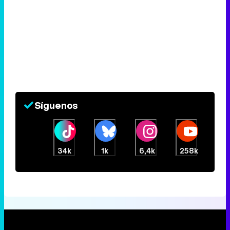
Síguenos
34k
1k
6,4k
258k