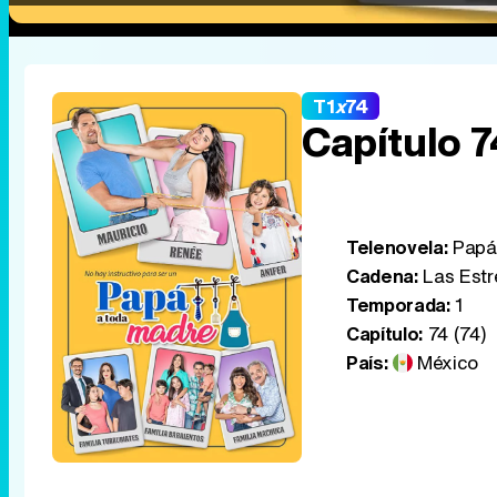
T1
x
74
Capítulo 7
Telenovela:
Papá 
Cadena:
Las Estr
Temporada:
1
Capítulo:
74 (74)
País:
México