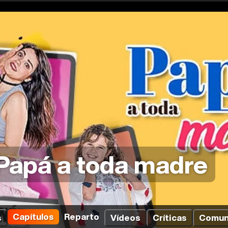
Papá a toda madre
Capítulos
Reparto
s
Vídeos
Críticas
Comun