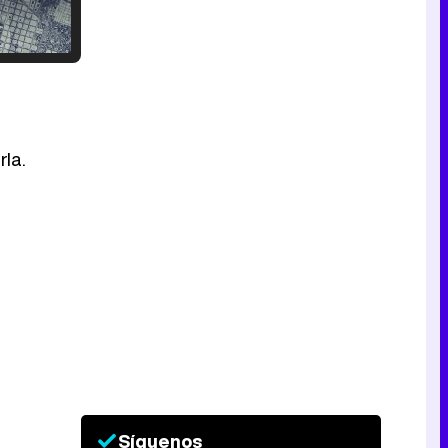
Tráiler en catalán de 'Ravalear', la nueva serie de HBO Max sobre los fondos buitre
rla.
Tráiler de la tercera temporada de 'The Walking Dead: Dead City' de AMC+
Canción ganadora de Eurovisión 2026: DARA con "Bangaranga" por Bulgaria
Síguenos