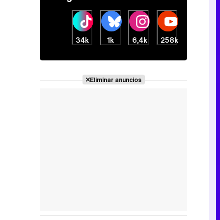
34k
1k
6,4k
258k
Eliminar anuncios