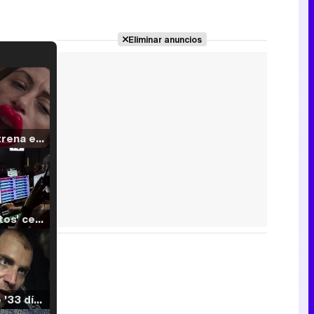
Eliminar anuncios
Filmin estrena el tráiler de 'Millennial Mal', su nueva comedia universitaria de la mano de Lorena Iglesias
'120 Minutos' celebra sus 2.000 programas en Telemadrid con un vídeo del día a día en la redacción
Tráiler de '33 días', la nueva serie de Atresplayer con Julián Villagrán y José Manuel Poga