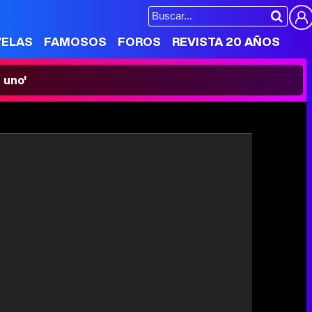
VELAS
FAMOSOS
FOROS
REVISTA 20 AÑOS
 uno'