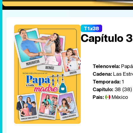
T1
x
38
Capítulo 
Telenovela:
Papá 
Cadena:
Las Estr
Temporada:
1
Capítulo:
38 (38)
País:
México