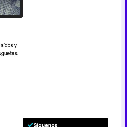
Tráiler en catalán de 'Ravalear', la nueva serie de HBO Max sobre los fondos buitre
raídos y
uguetes.
Tráiler de la tercera temporada de 'The Walking Dead: Dead City' de AMC+
Canción ganadora de Eurovisión 2026: DARA con "Bangaranga" por Bulgaria
Síguenos