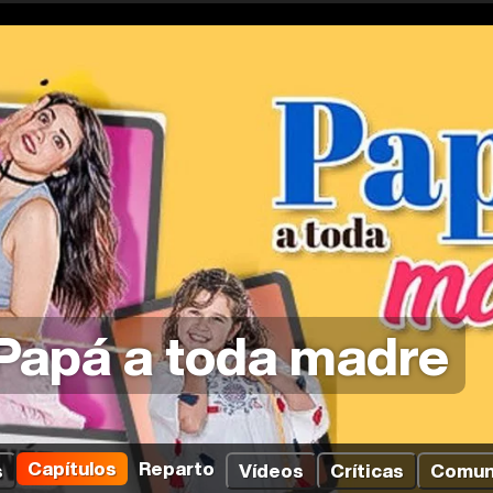
Papá a toda madre
Capítulos
Reparto
s
Vídeos
Críticas
Comun