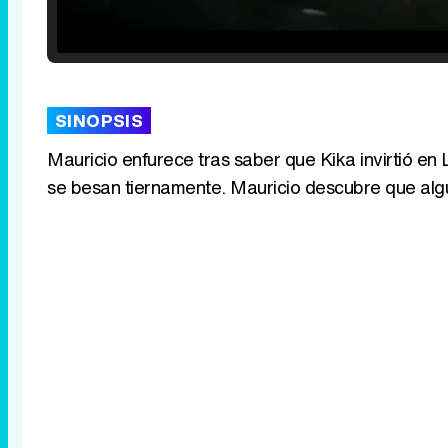
Loaded
:
25.30%
/
Unmute
SINOPSIS
Mauricio enfurece tras saber que Kika invirtió en
se besan tiernamente. Mauricio descubre que algu