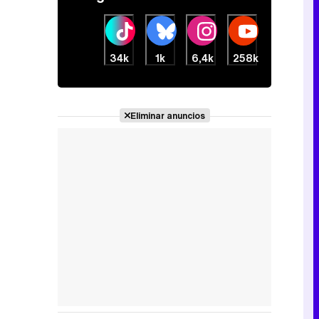
34k
1k
6,4k
258k
Eliminar anuncios