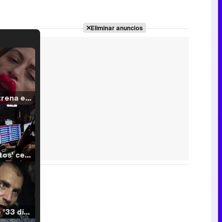
Eliminar anuncios
Filmin estrena el tráiler de 'Millennial Mal', su nueva comedia universitaria de la mano de Lorena Iglesias
'120 Minutos' celebra sus 2.000 programas en Telemadrid con un vídeo del día a día en la redacción
Tráiler de '33 días', la nueva serie de Atresplayer con Julián Villagrán y José Manuel Poga