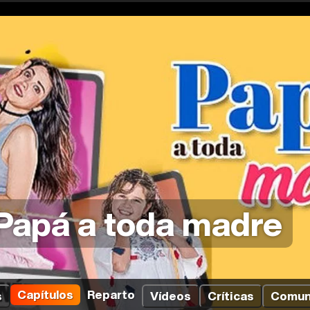
Papá a toda madre
Capítulos
Reparto
s
Vídeos
Críticas
Comun