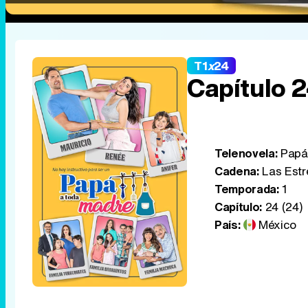
T1
x
24
Capítulo 
Telenovela:
Papá 
Cadena:
Las Estr
Temporada:
1
Capítulo:
24 (24)
País:
México