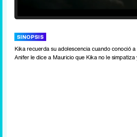
Loaded
:
25.30%
/
Unmute
SINOPSIS
Kika recuerda su adolescencia cuando conoció a Ma
Anifer le dice a Mauricio que Kika no le simpatiza