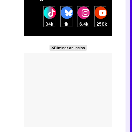
34k
1k
6,4k
258k
Eliminar anuncios