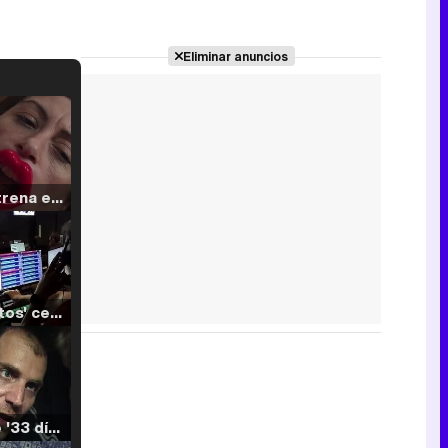
Eliminar anuncios
Filmin estrena el tráiler de 'Millennial Mal', su nueva comedia universitaria de la mano de Lorena Iglesias
'120 Minutos' celebra sus 2.000 programas en Telemadrid con un vídeo del día a día en la redacción
Tráiler de '33 días', la nueva serie de Atresplayer con Julián Villagrán y José Manuel Poga