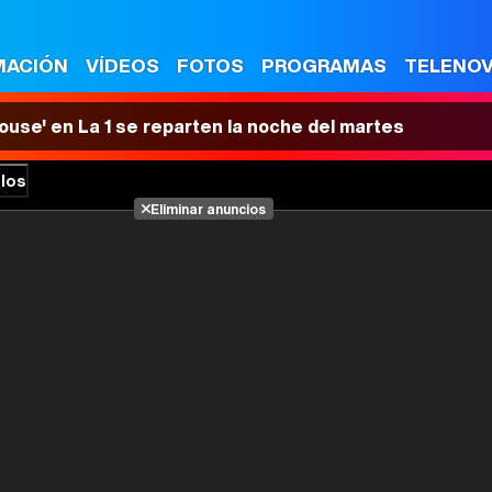
MACIÓN
VÍDEOS
FOTOS
PROGRAMAS
TELENO
House' en La 1 se reparten la noche del martes
los
Eliminar anuncios