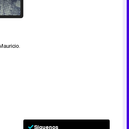
Tráiler en catalán de 'Ravalear', la nueva serie de HBO Max sobre los fondos buitre
Mauricio.
Tráiler de la tercera temporada de 'The Walking Dead: Dead City' de AMC+
Canción ganadora de Eurovisión 2026: DARA con "Bangaranga" por Bulgaria
Síguenos