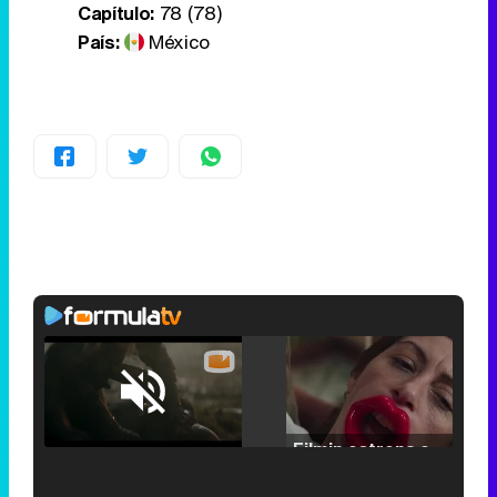
Capítulo:
78 (78)
País:
México
Loaded
:
25.30%
/
Unmute
Filmin estrena el tráiler de 'Millennial Mal', su nueva comedia universitaria de la mano de Lorena Iglesias