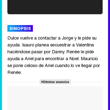
'120 Minutos' celebra sus 2.000 programas en Telemadrid con un vídeo del día a día en la redacción
SINOPSIS
Dulce vuelve a contactar a Jorge y le pide su
ayuda. Isauro planea secuestrar a Valentina
Tráiler de '33 días', la nueva serie de Atresplayer con Julián Villagrán y José Manuel Poga
haciéndose pasar por Danny. Renée le pide
ayuda a Ariel para encontrar a Noel. Mauricio
se pone celoso de Ariel cuando lo ve llegar por
Renée.
Tráiler en catalán de 'Ravalear', la nueva serie de HBO Max sobre los fondos buitre
Eliminar anuncios
Tráiler de la tercera temporada de 'The Walking Dead: Dead City' de AMC+