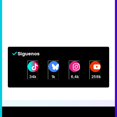
Síguenos
34k
1k
6,4k
258k