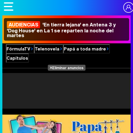
AUDIENCIAS
'En tierra lejana' en Antena 3 y
'Dog House' en La 1 se reparten la noche del
martes
FórmulaTV
Telenovela
Papá a toda madre
Capítulos
Eliminar anuncios