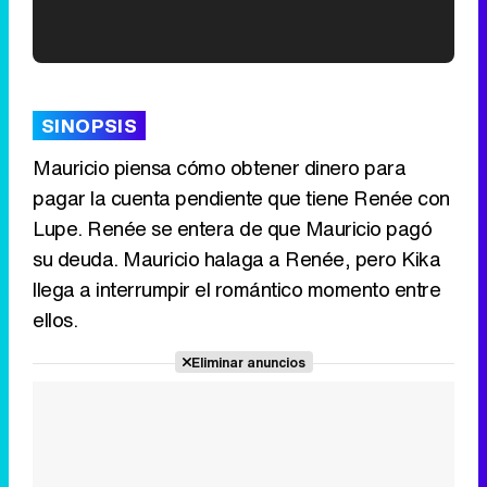
'120 Minutos' celebra sus 2.000 programas en Telemadrid con un vídeo del día a día en la redacción
SINOPSIS
Mauricio piensa cómo obtener dinero para
pagar la cuenta pendiente que tiene Renée con
Tráiler de '33 días', la nueva serie de Atresplayer con Julián Villagrán y José Manuel Poga
Lupe. Renée se entera de que Mauricio pagó
su deuda. Mauricio halaga a Renée, pero Kika
llega a interrumpir el romántico momento entre
ellos.
Tráiler en catalán de 'Ravalear', la nueva serie de HBO Max sobre los fondos buitre
Eliminar anuncios
Tráiler de la tercera temporada de 'The Walking Dead: Dead City' de AMC+