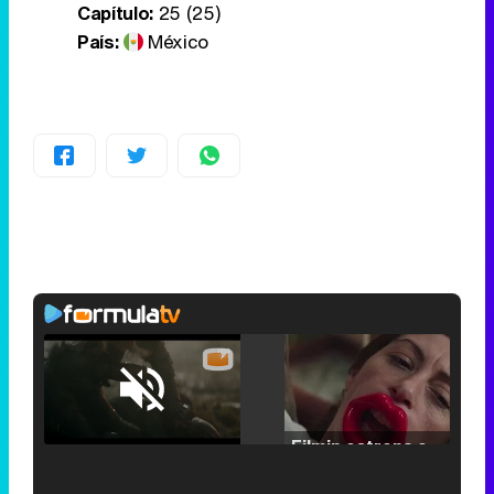
Capítulo:
25 (25)
País:
México
Loaded
:
25.30%
/
Unmute
Filmin estrena el tráiler de 'Millennial Mal', su nueva comedia universitaria de la mano de Lorena Iglesias