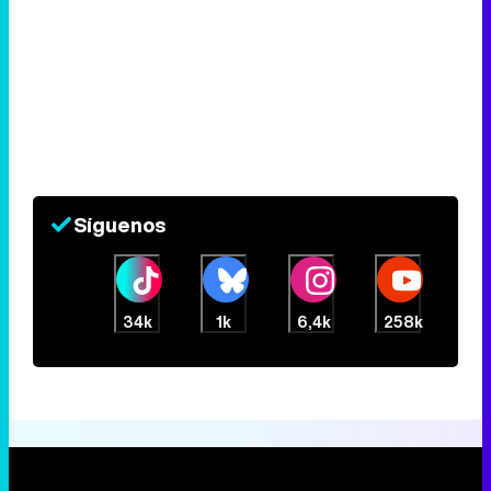
Síguenos
34k
1k
6,4k
258k