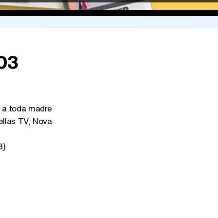
103
a toda madre
ellas TV, Nova
3)