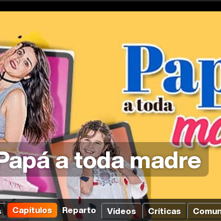
Papá a toda madre
Capítulos
Reparto
s
Vídeos
Críticas
Comun