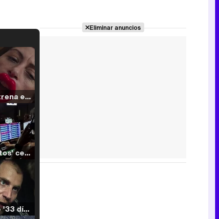
Eliminar anuncios
Filmin estrena el tráiler de 'Millennial Mal', su nueva comedia universitaria de la mano de Lorena Iglesias
'120 Minutos' celebra sus 2.000 programas en Telemadrid con un vídeo del día a día en la redacción
Tráiler de '33 días', la nueva serie de Atresplayer con Julián Villagrán y José Manuel Poga