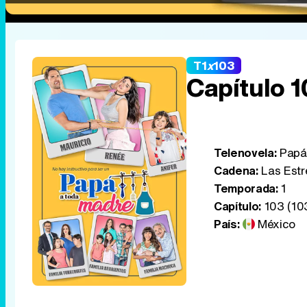
T1
x
103
Capítulo 
Telenovela:
Papá 
Cadena:
Las Estr
Temporada:
1
Capítulo:
103 (10
País:
México