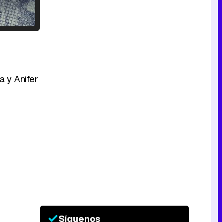
Tráiler en catalán de 'Ravalear', la nueva serie de HBO Max sobre los fondos buitre
a y Anifer
Tráiler de la tercera temporada de 'The Walking Dead: Dead City' de AMC+
Canción ganadora de Eurovisión 2026: DARA con "Bangaranga" por Bulgaria
Síguenos