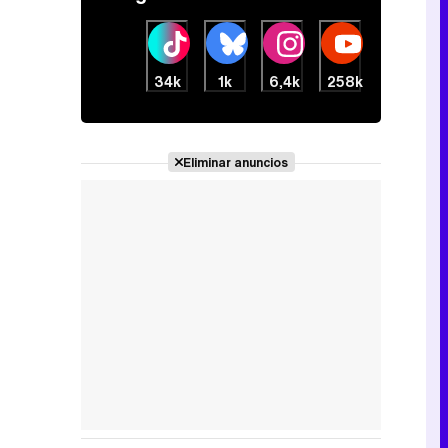
34k
1k
6,4k
258k
Eliminar anuncios