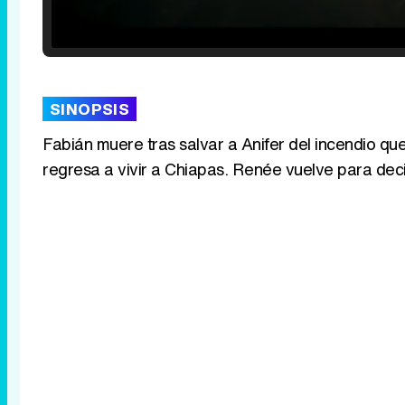
Loaded
:
25.30%
/
Unmute
SINOPSIS
Fabián muere tras salvar a Anifer del incendio qu
regresa a vivir a Chiapas. Renée vuelve para deci