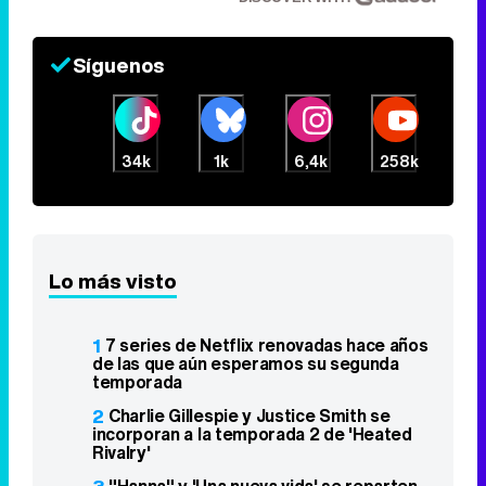
Síguenos
34k
1k
6,4k
258k
Lo más visto
1
7 series de Netflix renovadas hace años
de las que aún esperamos su segunda
temporada
2
Charlie Gillespie y Justice Smith se
incorporan a la temporada 2 de 'Heated
Rivalry'
"Hanna" y 'Una nueva vida' se reparten