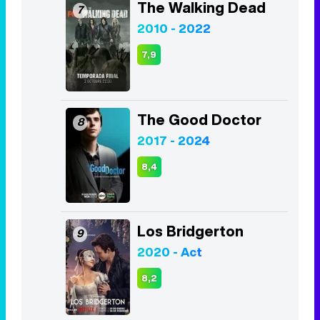
The Walking Dead
7
2010 - 2022
7,9
The Good Doctor
8
2017 - 2024
8,4
Los Bridgerton
9
2020 - Act
8,2