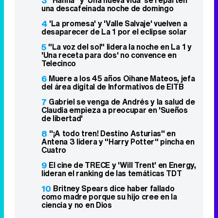
3
una descafeinada noche de domingo
4
'La promesa' y 'Valle Salvaje' vuelven a
desaparecer de La 1 por el eclipse solar
5
"La voz del sol" lidera la noche en La 1 y
'Una receta para dos' no convence en
Telecinco
6
Muere a los 45 años Oihane Mateos, jefa
del área digital de Informativos de EITB
7
Gabriel se venga de Andrés y la salud de
Claudia empieza a preocupar en 'Sueños
de libertad'
8
"¡A todo tren! Destino Asturias" en
Antena 3 lidera y "Harry Potter" pincha en
Cuatro
9
El cine de TRECE y 'Will Trent' en Energy,
lideran el ranking de las temáticas TDT
10
Britney Spears dice haber fallado
como madre porque su hijo cree en la
ciencia y no en Dios