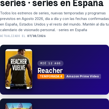
series · series en España
Todos los estrenos de series, nuevas temporadas y programas
previstos en Agosto 2026, día a día y con las fechas confirmadas
en España, Estados Unidos y el resto del mundo. Mantén al día tu
calendario de visionado personal. · series en España
ACTUALIZADO EL
07/08/2026
MIÉ 12 AGO
Reacher
TEMPORADA 4
Amazon Prime Video