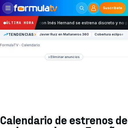
Suscríbete
Buscar
'Ordena tu vida' con Inés Hernand se estrena discreto y no p
ÚLTIMA HORA
Confirmar
TENDENCIAS
Javier Ruiz en Mañaneros 360
Cobertura eclipse 
FormulaTV
Calendario
¿Estás seguro?
Eliminar anuncios
Cancelar
Confirmar
Calendario de estrenos de