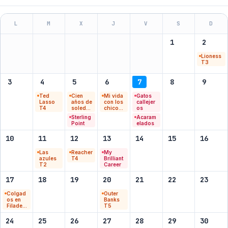
L
M
X
J
V
S
D
1
2
Lioness
T3
3
4
5
6
7
8
9
Ted
Cien
Mi vida
Gatos
Lasso
años de
con los
callejer
T4
soledad
chicos
os
T2
Walter
Sterling
Acaram
T3
Point
elados
10
11
12
13
14
15
16
Las
Reacher
My
azules
T4
Brilliant
T2
Career
17
18
19
20
21
22
23
Colgad
Outer
os en
Banks
Filadelfi
T5
a T18
24
25
26
27
28
29
30