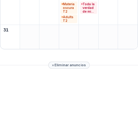
Materia
Toda la
oscura
verdad
T2
de mis
mentira
Adults
s
T2
31
Eliminar anuncios