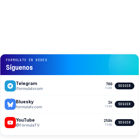
FORMULATV EN REDES
Síguenos
Telegram
700
SEGUIR
/formulatvcom
FANS
Bluesky
1k
SEGUIR
formulatv.com
FANS
YouTube
258k
SEGUIR
@FórmulaTV
FANS