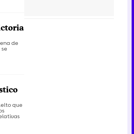
ctoria
dena de
 se
stico
uelto que
os
elativas