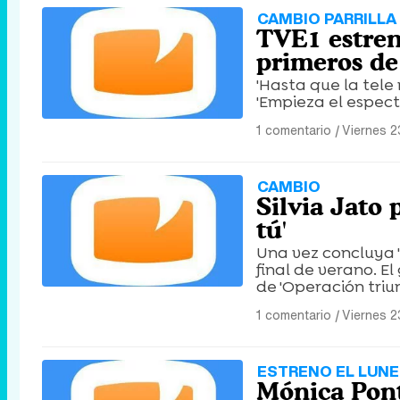
CAMBIO PARRILLA
TVE1 estren
primeros de 
'Hasta que la tele 
'Empieza el espect
1 comentario
|
Viernes 2
CAMBIO
Silvia Jato 
tú'
Una vez concluya '
final de verano. E
de 'Operación triun
1 comentario
|
Viernes 2
ESTRENO EL LUN
Mónica Pont