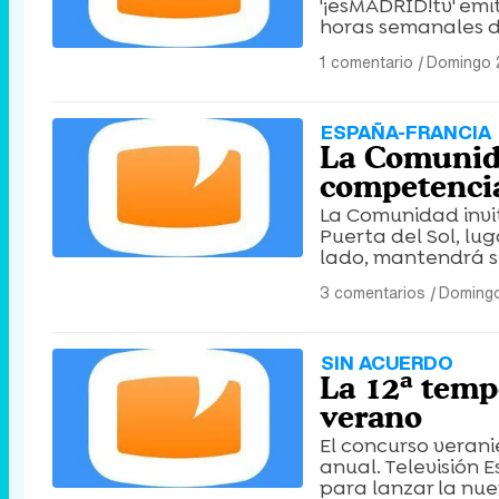
'¡esMADRID!tv' emi
horas semanales d
1 comentario
|
Domingo 
ESPAÑA-FRANCIA
La Comunida
competencia
La Comunidad invit
Puerta del Sol, lu
lado, mantendrá su
3 comentarios
|
Domingo
SIN ACUERDO
La 12ª tempo
verano
El concurso verani
anual. Televisión
para lanzar la nue