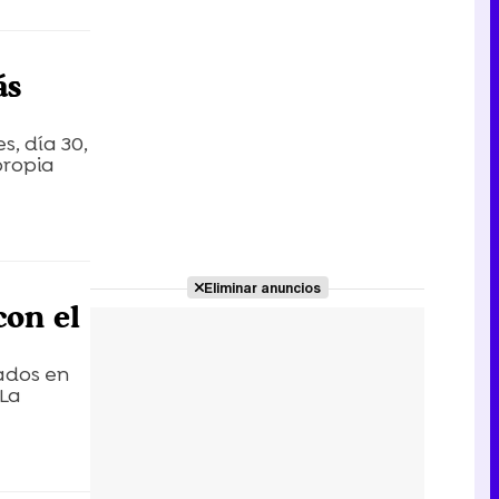
ás
s, día 30,
propia
Eliminar anuncios
con el
cados en
 La