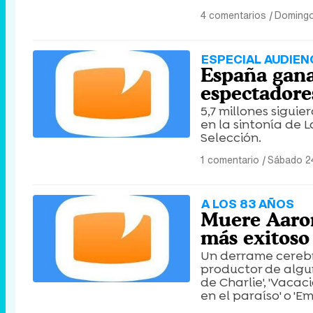
4 comentarios
|
Domingo
ESPECIAL AUDIEN
España gana
espectadore
5,7 millones siguie
en la sintonía de 
Selección.
1 comentario
|
Sábado 24
A LOS 83 AÑOS
Muere Aaron
más exitoso 
Un derrame cerebra
productor de algun
de Charlie', 'Vacacio
en el paraíso' o 'E