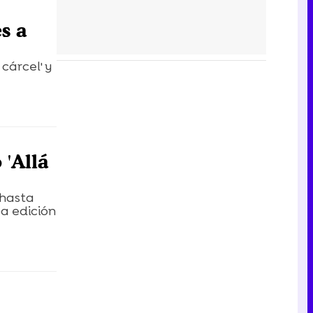
s a
 cárcel' y
 'Allá
 hasta
va edición