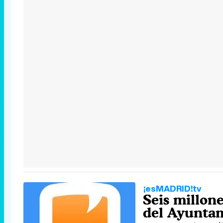
¡esMADRID!tv
Seis millon
del Ayunta