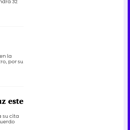
endrá 32
en la
ro, por su
uz este
 su cita
cuerdo