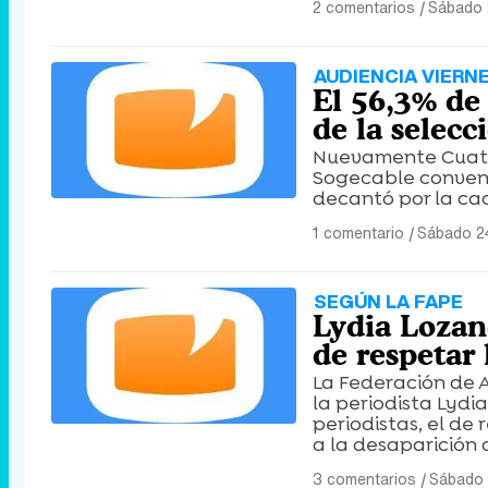
2 comentarios
|
Sábado 
AUDIENCIA VIERNE
El 56,3% de 
de la selecc
Nuevamente Cuatro
Sogecable convenci
decantó por la cad
1 comentario
|
Sábado 2
SEGÚN LA FAPE
Lydia Lozan
de respetar 
La Federación de A
la periodista Lydi
periodistas, el de
a la desaparición d
3 comentarios
|
Sábado 