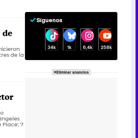
Síguenos
 de
34k
1k
6,4k
258k
hicieron
tres de la
Eliminar anuncios
ctor
do
 ángeles
Place', '7