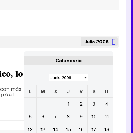
Julio 2006
Calendario
co, lo
a con más
L
M
X
J
V
S
D
gró el
1
2
3
4
5
6
7
8
9
10
11
12
13
14
15
16
17
18