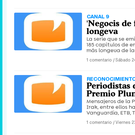
CANAL 9
'Negocis de 
longeva
La serie que se emi
185 capítulos de e
más longeva de la
1 comentario
|
Sábado 2
RECONOCIMIENT
Periodistas 
Premio Plum
Mensajeros de la P
Irak, entre ellos h
Vanguardia, ETB, T
1 comentario
|
Viernes 2