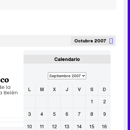
Octubre 2007
Calendario
ico
de la
L
M
X
J
V
S
D
a Belén
1
2
3
4
5
6
7
8
9
10
11
12
13
14
15
16