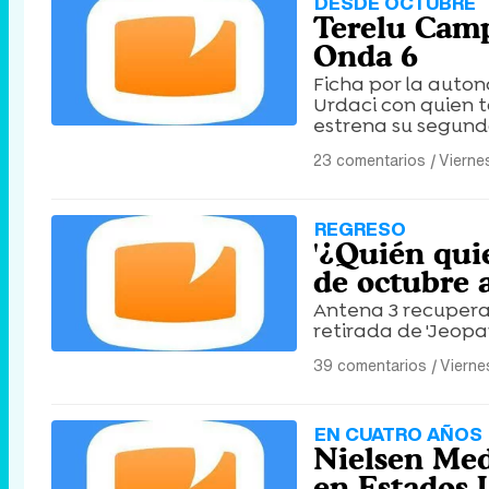
DESDE OCTUBRE
Terelu Camp
Onda 6
Ficha por la auto
Urdaci con quien ta
estrena su segun
23 comentarios
|
Vierne
REGRESO
'¿Quién quie
de octubre 
Antena 3 recupera
retirada de 'Jeopar
39 comentarios
|
Vierne
EN CUATRO AÑOS
Nielsen Med
en Estados 