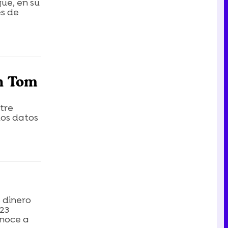
que, en su
es de
on Tom
tre
los datos
 dinero
723
onoce a