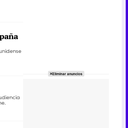
spaña
ounidense
Eliminar anuncios
udiencia
me.