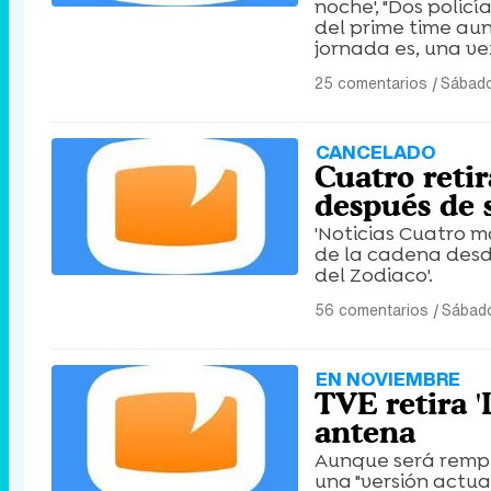
noche', "Dos policí
del prime time aun
jornada es, una ve
25 comentarios
|
Sábado
CANCELADO
Cuatro reti
después de 
'Noticias Cuatro m
de la cadena desde
del Zodiaco'.
56 comentarios
|
Sábado
EN NOVIEMBRE
TVE retira 
antena
Aunque será rempl
una "versión actua