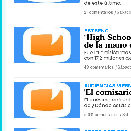
de este último.
21 comentarios
|
Sábado
ESTRENO
"High Schoo
de la mano 
Fue la emisión más
con 17,2 millones 
43 comentarios
|
Sábado
AUDIENCIAS VIER
'El comisari
El enésimo enfren
de '¿Dónde estás c
5081 comentarios
|
Sába