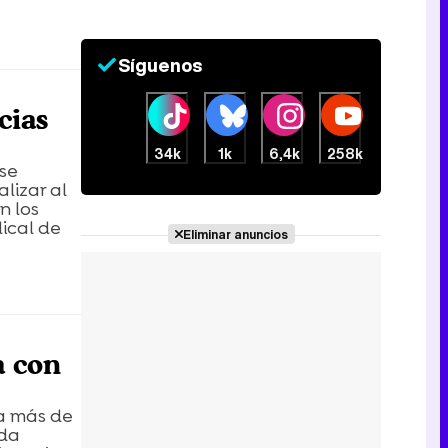
Síguenos
cias
34k
1k
6,4k
258k
se
lizar al
n los
ical de
Eliminar anuncios
a con
da más de
uda