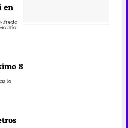
i en
Alfredo
 Madrid'
óximo 8
as la
etros