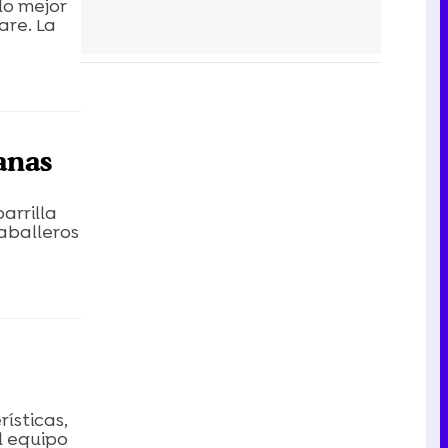
 lo mejor
are. La
anas
arrilla
aballeros
ísticas,
l equipo