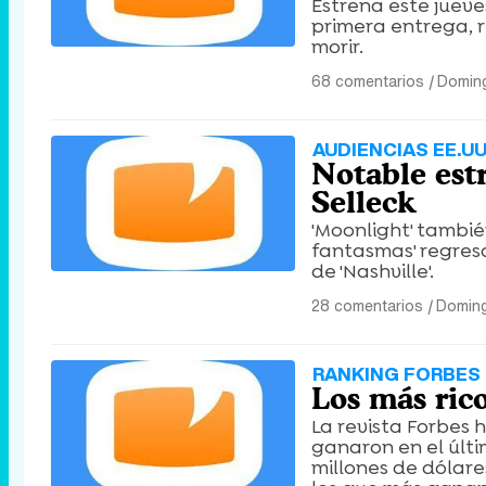
Estrena este jueve
primera entrega, 
morir.
68 comentarios
|
Doming
AUDIENCIAS EE.UU
Notable est
Selleck
'Moonlight' tambi
fantasmas' regresa
de 'Nashville'.
28 comentarios
|
Doming
RANKING FORBES
Los más rico
La revista Forbes 
ganaron en el últi
millones de dólar