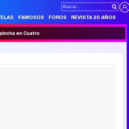
VELAS
FAMOSOS
FOROS
REVISTA 20 AÑOS
' pincha en Cuatro