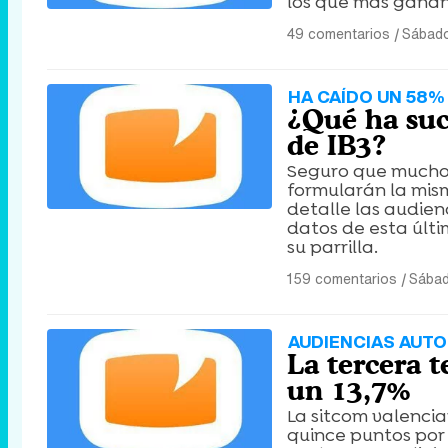
los que más ganan 
49 comentarios
|
Sábado
HA CAÍDO UN 58% 
¿Qué ha suc
de IB3?
Seguro que muchos
formularán la mism
detalle las audien
datos de esta últi
su parrilla.
159 comentarios
|
Sábad
AUDIENCIAS AUTO
La tercera t
un 13,7%
La sitcom valenci
quince puntos por