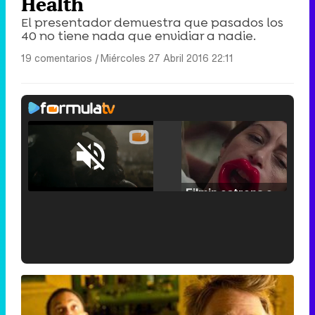
Health
El presentador demuestra que pasados los
40 no tiene nada que envidiar a nadie.
19 comentarios
|
Miércoles 27 Abril 2016 22:11
Loaded
:
25.30%
/
Unmute
Filmin estrena el tráiler de 'Millennial Mal', su nueva comedia universitaria de la mano de Lorena Iglesias
'120 Minutos' celebra sus 2.000 programas en Telemadrid con un vídeo del día a día en la redacción