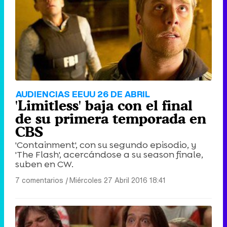
Tráiler de '33 días', la nueva serie de Atresplayer con Julián Villagrán y José Manuel Poga
Tráiler en catalán de 'Ravalear', la nueva serie de HBO Max sobre los fondos buitre
AUDIENCIAS EEUU 26 DE ABRIL
'Limitless' baja con el final
de su primera temporada en
CBS
'Containment', con su segundo episodio, y
Tráiler de la tercera temporada de 'The Walking Dead: Dead City' de AMC+
'The Flash', acercándose a su season finale,
suben en CW.
7 comentarios
|
Miércoles 27 Abril 2016 18:41
Canción ganadora de Eurovisión 2026: DARA con "Bangaranga" por Bulgaria