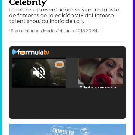
Celebrity'
La actriz y presentadora se suma a la lista
de famosos de la edición VIP del famoso
talent show culinario de La 1.
19 comentarios
|
Martes 14 Junio 2016 20:34
Loaded
:
25.30%
/
Unmute
Filmin estrena el tráiler de 'Millennial Mal', su nueva comedia universitaria de la mano de Lorena Iglesias
'120 Minutos' celebra sus 2.000 programas en Telemadrid con un vídeo del día a día en la redacción