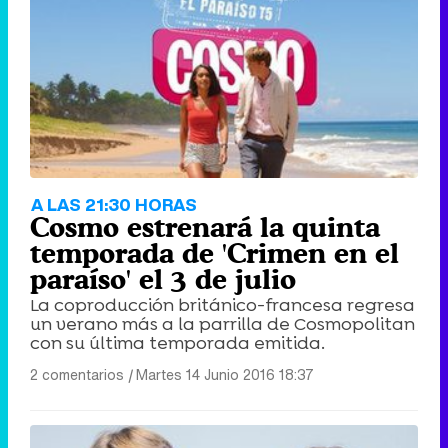
Tráiler de '33 días', la nueva serie de Atresplayer con Julián Villagrán y José Manuel Poga
Tráiler en catalán de 'Ravalear', la nueva serie de HBO Max sobre los fondos buitre
A LAS 21:30 HORAS
Cosmo estrenará la quinta
temporada de 'Crimen en el
paraíso' el 3 de julio
La coproducción británico-francesa regresa
Tráiler de la tercera temporada de 'The Walking Dead: Dead City' de AMC+
un verano más a la parrilla de Cosmopolitan
con su última temporada emitida.
2 comentarios
|
Martes 14 Junio 2016 18:37
Canción ganadora de Eurovisión 2026: DARA con "Bangaranga" por Bulgaria