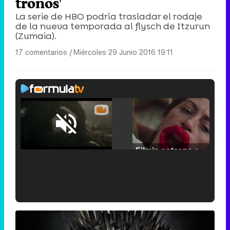
tronos'
La serie de HBO podría trasladar el rodaje
de la nueva temporada al flysch de Itzurun
(Zumaia).
17 comentarios
|
Miércoles 29 Junio 2016 19:11
Loaded
:
25.30%
/
Unmute
Filmin estrena el tráiler de 'Millennial Mal', su nueva comedia universitaria de la mano de Lorena Iglesias
'120 Minutos' celebra sus 2.000 programas en Telemadrid con un vídeo del día a día en la redacción