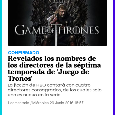
Tráiler de '33 días', la nueva serie de Atresplayer con Julián Villagrán y José Manuel Poga
Tráiler en catalán de 'Ravalear', la nueva serie de HBO Max sobre los fondos buitre
CONFIRMADO
Revelados los nombres de
los directores de la séptima
temporada de 'Juego de
Tronos'
Tráiler de la tercera temporada de 'The Walking Dead: Dead City' de AMC+
La ficción de HBO contará con cuatro
directores consagrados, de los cuales solo
uno es nuevo en la serie.
1 comentario
|
Miércoles 29 Junio 2016 18:57
Canción ganadora de Eurovisión 2026: DARA con "Bangaranga" por Bulgaria