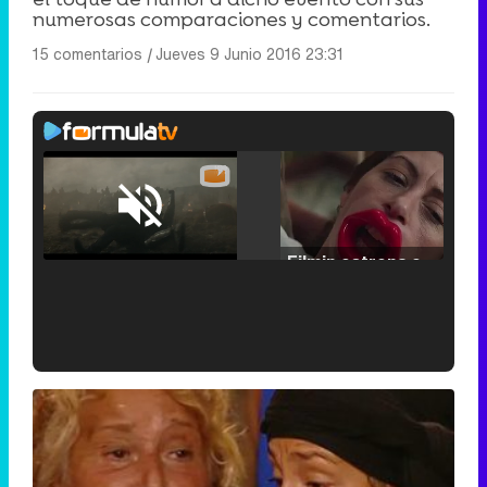
numerosas comparaciones y comentarios.
15 comentarios
|
Jueves 9 Junio 2016 23:31
Loaded
:
29.30%
/
Unmute
Filmin estrena el tráiler de 'Millennial Mal', su nueva comedia universitaria de la mano de Lorena Iglesias
'120 Minutos' celebra sus 2.000 programas en Telemadrid con un vídeo del día a día en la redacción