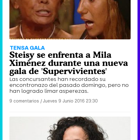
Tráiler de '33 días', la nueva serie de Atresplayer con Julián Villagrán y José Manuel Poga
Tráiler en catalán de 'Ravalear', la nueva serie de HBO Max sobre los fondos buitre
TENSA GALA
Steisy se enfrenta a Mila
Ximénez durante una nueva
gala de 'Supervivientes'
Las concursantes han recordado su
Tráiler de la tercera temporada de 'The Walking Dead: Dead City' de AMC+
encontronazo del pasado domingo, pero no
han logrado limar asperezas.
9 comentarios
|
Jueves 9 Junio 2016 23:30
Canción ganadora de Eurovisión 2026: DARA con "Bangaranga" por Bulgaria