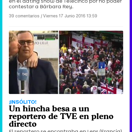
en el dating show de Telecinco por no poder
contestar a Bárbara Rey.
39 comentarios
|
Viernes 17 Junio 2016 13:59
¡INSÓLITO!
Un hincha besa a un
reportero de TVE en pleno
directo
El reportero se encontraba en Lens (Francia)