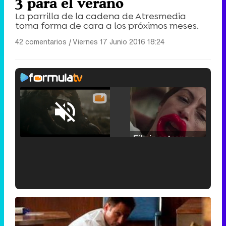
3 para el verano
La parrilla de la cadena de Atresmedia
toma forma de cara a los próximos meses.
42 comentarios
|
Viernes 17 Junio 2016 18:24
Loaded
:
25.30%
/
Unmute
Filmin estrena el tráiler de 'Millennial Mal', su nueva comedia universitaria de la mano de Lorena Iglesias
'120 Minutos' celebra sus 2.000 programas en Telemadrid con un vídeo del día a día en la redacción