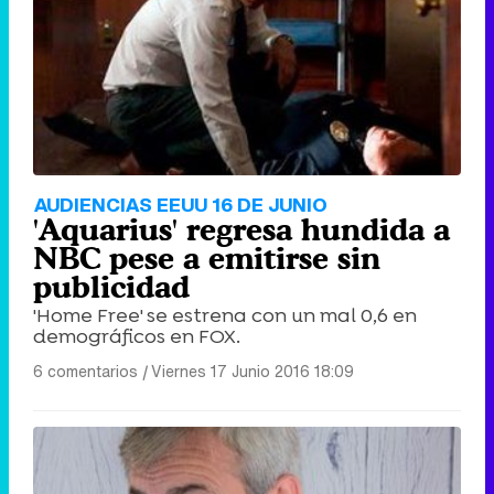
Tráiler de '33 días', la nueva serie de Atresplayer con Julián Villagrán y José Manuel Poga
Tráiler en catalán de 'Ravalear', la nueva serie de HBO Max sobre los fondos buitre
AUDIENCIAS EEUU 16 DE JUNIO
'Aquarius' regresa hundida a
NBC pese a emitirse sin
publicidad
'Home Free' se estrena con un mal 0,6 en
Tráiler de la tercera temporada de 'The Walking Dead: Dead City' de AMC+
demográficos en FOX.
6 comentarios
|
Viernes 17 Junio 2016 18:09
Canción ganadora de Eurovisión 2026: DARA con "Bangaranga" por Bulgaria