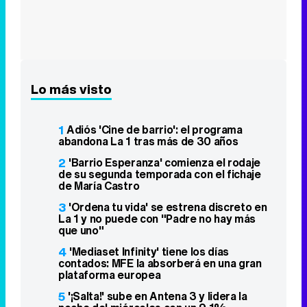
1
Adiós 'Cine de barrio': el programa
abandona La 1 tras más de 30 años
2
'Barrio Esperanza' comienza el rodaje
de su segunda temporada con el fichaje
de María Castro
3
'Ordena tu vida' se estrena discreto en
La 1 y no puede con "Padre no hay más
que uno"
4
'Mediaset Infinity' tiene los días
contados: MFE la absorberá en una gran
plataforma europea
5
'¡Salta!' sube en Antena 3 y lidera la
noche del miércoles con un 9,1%
6
Andrés comunica una gran noticia a la
familia De la Reina en 'Sueños de libertad'
7
Un "error" en la promo de
'Supervivientes All Stars' destapa a Ivana
Icardi como concursante