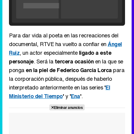
documental, RTVE ha vuelto a confiar en
Ángel
Ruiz
, un actor especialmente
ligado a este
personaje
. Será la
tercera ocasión
en la que se
Tráiler de '33 días', la nueva serie de Atresplayer con Julián Villagrán y José Manuel Poga
ponga
en la piel de Federico García Lorca
para
la corporación pública, después de haberlo
interpretado anteriormente en las series
'
El
Ministerio del Tiempo
'
y
'
Ena
'
.
Tráiler en catalán de 'Ravalear', la nueva serie de HBO Max sobre los fondos buitre
Eliminar anuncios
Tráiler de la tercera temporada de 'The Walking Dead: Dead City' de AMC+
Canción ganadora de Eurovisión 2026: DARA con "Bangaranga" por Bulgaria