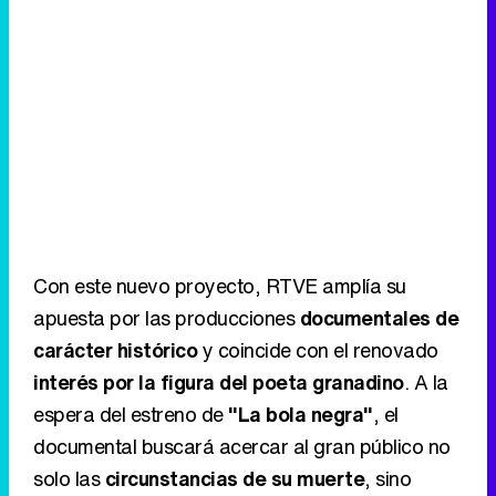
Con este nuevo proyecto, RTVE amplía su
apuesta por las producciones
documentales de
carácter histórico
y coincide con el renovado
interés por la figura del poeta granadino
. A la
espera del estreno de
"La bola negra"
, el
documental buscará acercar al gran público no
solo las
circunstancias de su muerte
, sino
también el
contexto histórico y humano
que
rodeó uno de los
crímenes más simbólicos de
la Guerra Civil
.
Eliminar anuncios