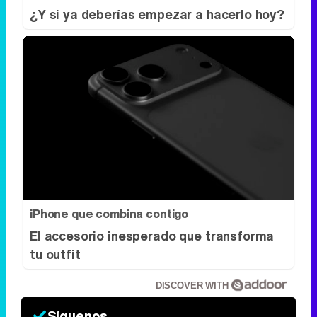
iPhone que combina contigo
El accesorio inesperado que transforma
tu outfit
DISCOVER WITH
Síguenos
34k
1k
6,4k
258k