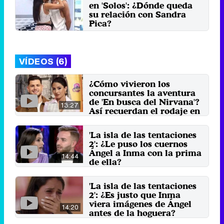
en 'Solos': ¿Dónde queda
su relación con Sandra
Pica?
Miércoles 7 Julio 2021 15:24
VÍDEOS (6)
¿Cómo vivieron los
concursantes la aventura
de 'En busca del Nirvana'?
13:27
Así recuerdan el rodaje en
Nepal
8 de enero 2024
'La isla de las tentaciones
2': ¿Le puso los cuernos
Ángel a Inma con la prima
14:44
de ella?
26 de octubre 2020
'La isla de las tentaciones
2': ¿Es justo que Inma
viera imágenes de Ángel
14:20
antes de la hoguera?
28 de septiembre 2020