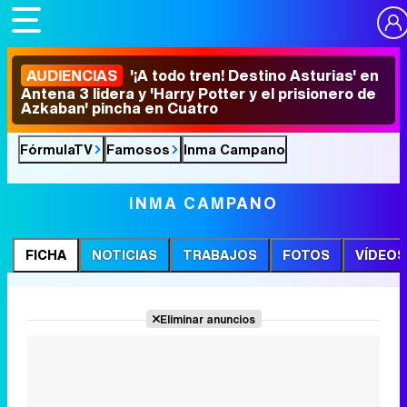
AUDIENCIAS
'¡A todo tren! Destino Asturias' en
Antena 3 lidera y 'Harry Potter y el prisionero de
Azkaban' pincha en Cuatro
FórmulaTV
Famosos
Inma Campano
INMA CAMPANO
FICHA
NOTICIAS
TRABAJOS
FOTOS
VÍDEOS
Eliminar anuncios