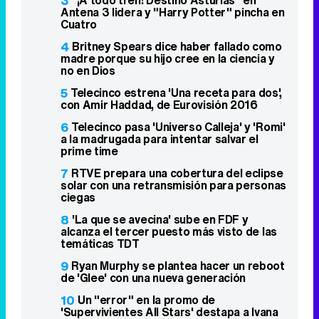
3
"¡A todo tren! Destino Asturias" en
Antena 3 lidera y "Harry Potter" pincha en
Cuatro
4
Britney Spears dice haber fallado como
madre porque su hijo cree en la ciencia y
no en Dios
5
Telecinco estrena 'Una receta para dos',
con Amir Haddad, de Eurovisión 2016
6
Telecinco pasa 'Universo Calleja' y 'Romi'
a la madrugada para intentar salvar el
prime time
7
RTVE prepara una cobertura del eclipse
solar con una retransmisión para personas
ciegas
8
'La que se avecina' sube en FDF y
alcanza el tercer puesto más visto de las
temáticas TDT
9
Ryan Murphy se plantea hacer un reboot
de 'Glee' con una nueva generación
10
Un "error" en la promo de
'Supervivientes All Stars' destapa a Ivana