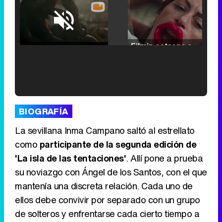
Loaded
:
25.30%
/
Unmute
Filmin estrena el tráiler de 'Millennial Mal', su nueva comedia universitaria de la mano de Lorena Iglesias
'120 Minutos' celebra sus 2.000 programas en Telemadrid con un vídeo del día a día en la redacción
BIOGRAFÍA
La sevillana Inma Campano saltó al estrellato
como
participante de la segunda edición de
'La isla de las tentaciones'
. Allí pone a prueba
Tráiler de '33 días', la nueva serie de Atresplayer con Julián Villagrán y José Manuel Poga
su noviazgo con Ángel de los Santos, con el que
mantenía una discreta relación. Cada uno de
ellos debe convivir por separado con un grupo
de solteros y enfrentarse cada cierto tiempo a
Tráiler en catalán de 'Ravalear', la nueva serie de HBO Max sobre los fondos buitre