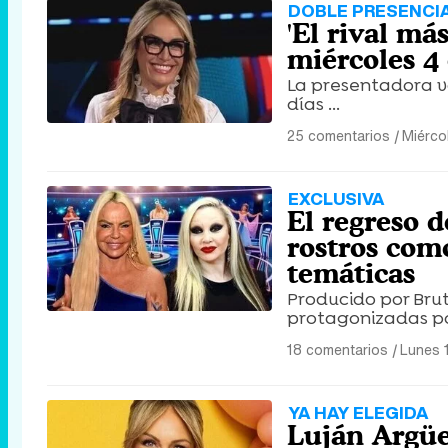
DOBLE PRESENCI
'El rival má
miércoles 4
La presentadora vo
días ...
25 comentarios
|
Miérco
EXCLUSIVA
El regreso d
rostros como
temáticas
Producido por Brut
protagonizadas por
18 comentarios
|
Lunes 
YA HAY ELEGIDA
Luján Argüel