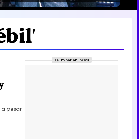
bil'
Eliminar anuncios
y
 a pesar