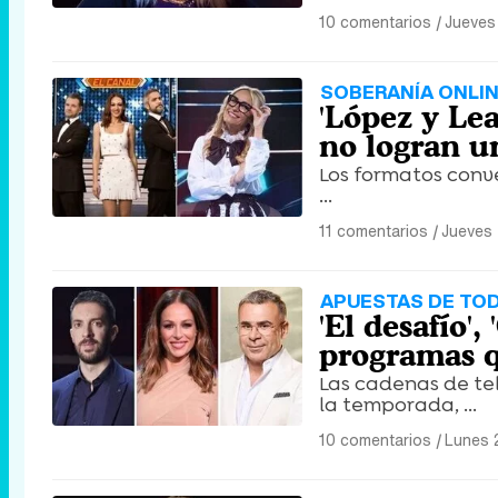
10 comentarios
|
Jueves
SOBERANÍA ONLI
'López y Leal
no logran u
Los formatos conve
...
11 comentarios
|
Jueves 
APUESTAS DE TOD
'El desafío'
programas q
Las cadenas de te
la temporada, ...
10 comentarios
|
Lunes 