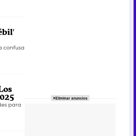
bil'
la confusa
 Los
2025
Eliminar anuncios
des para