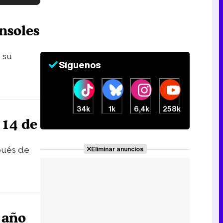
Tráiler en catalán de 'Ravalear', la nueva serie de HBO Max sobre los fondos buitre
nsoles
 su
Síguenos
Tráiler de la tercera temporada de 'The Walking Dead: Dead City' de AMC+
34k
1k
6,4k
258k
 14 de
Canción ganadora de Eurovisión 2026: DARA con "Bangaranga" por Bulgaria
pués de
Eliminar anuncios
n año