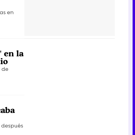
gas en
' en la
io
z de
caba
ó después