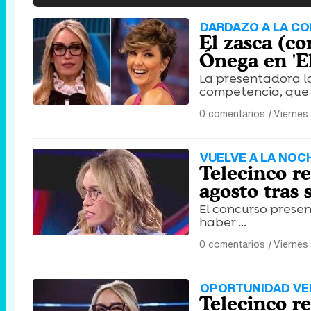
DARDAZO A LA C
El zasca (co
Ónega en 'El
La presentadora l
competencia, que .
0 comentarios
|
Viernes
VUELVE A LA NOC
Telecinco re
agosto tras
El concurso presen
haber ...
0 comentarios
|
Viernes
OPORTUNIDAD VE
Telecinco re