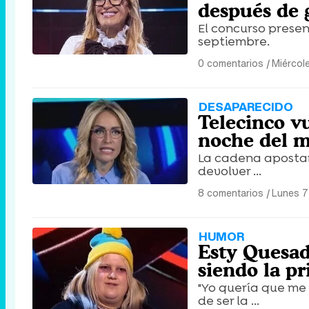
después de 
El concurso presen
septiembre.
0 comentarios
|
Miércole
DESAPARECIDO
Telecinco vu
noche del mi
La cadena apostará 
devolver ...
8 comentarios
|
Lunes 7
HUMOR
Esty Quesada
siendo la p
"Yo quería que me
de ser la ...