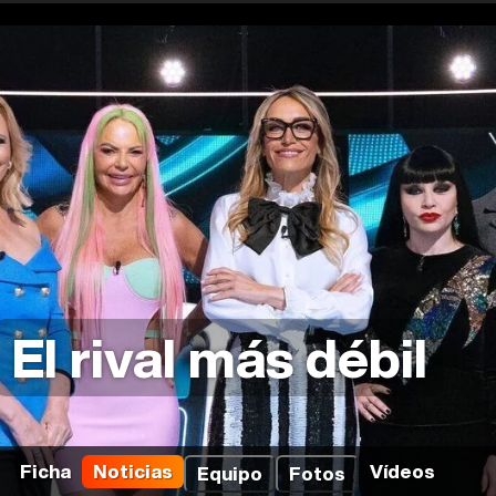
El rival más débil
Ficha
Noticias
Vídeos
Equipo
Fotos