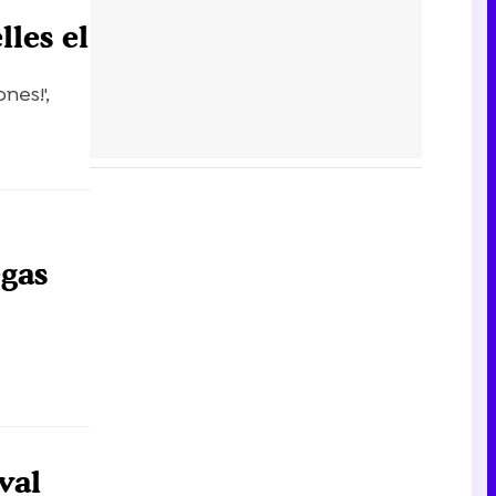
lles el
nes!',
egas
val