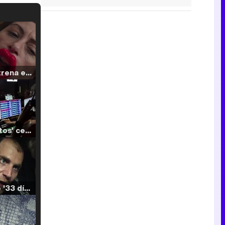
Filmin estrena el tráiler de 'Millennial Mal', su nueva comedia universitaria de la mano de Lorena Iglesias
'120 Minutos' celebra sus 2.000 programas en Telemadrid con un vídeo del día a día en la redacción
Tráiler de '33 días', la nueva serie de Atresplayer con Julián Villagrán y José Manuel Poga