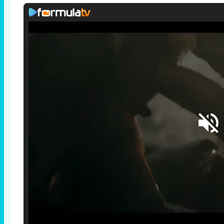
Loaded
:
25.30%
/
Unmute