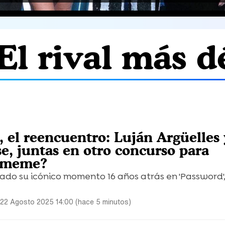
El rival más dé
S
, el reencuentro: Luján Argüelles 
se, juntas en otro concurso para
l meme?
do su icónico momento 16 años atrás en 'Password',
 22 Agosto 2025 14:00 (hace 5 minutos)