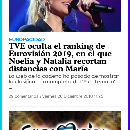
Tráiler de '33 días', la nueva serie de Atresplayer con Julián Villagrán y José Manuel Poga
Tráiler en catalán de 'Ravalear', la nueva serie de HBO Max sobre los fondos buitre
EUROPACIDAD
TVE oculta el ranking de
Eurovisión 2019, en el que
Noelia y Natalia recortan
distancias con María
Tráiler de la tercera temporada de 'The Walking Dead: Dead City' de AMC+
La web de la cadena ha pasado de mostrar
la clasificación completa del "Eurotemazo" a
...
29 comentarios
|
Viernes 28 Diciembre 2018 11:25
Canción ganadora de Eurovisión 2026: DARA con "Bangaranga" por Bulgaria