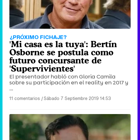
Tráiler en catalán de 'Ravalear', la nueva serie de HBO Max sobre los fondos buitre
¿PRÓXIMO FICHAJE?
'Mi casa es la tuya': Bertín
Osborne se postula como
futuro concursante de
'Supervivientes'
Tráiler de la tercera temporada de 'The Walking Dead: Dead City' de AMC+
El presentador habló con Gloria Camila
sobre su participación en el reality en 2017 y
...
11 comentarios
|
Sábado 7 Septiembre 2019 14:53
Canción ganadora de Eurovisión 2026: DARA con "Bangaranga" por Bulgaria