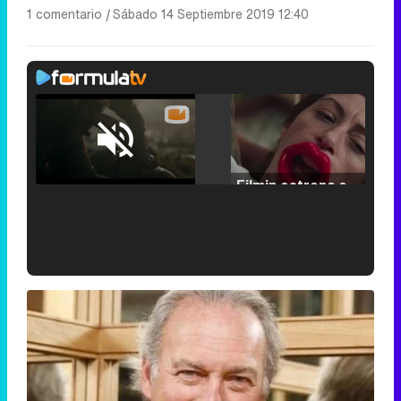
1 comentario
|
Sábado 14 Septiembre 2019 12:40
Loaded
:
25.30%
/
Unmute
Filmin estrena el tráiler de 'Millennial Mal', su nueva comedia universitaria de la mano de Lorena Iglesias
'120 Minutos' celebra sus 2.000 programas en Telemadrid con un vídeo del día a día en la redacción
Tráiler de '33 días', la nueva serie de Atresplayer con Julián Villagrán y José Manuel Poga