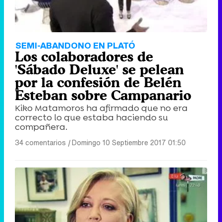
Tráiler en catalán de 'Ravalear', la nueva serie de HBO Max sobre los fondos buitre
SEMI-ABANDONO EN PLATÓ
Los colaboradores de
'Sábado Deluxe' se pelean
por la confesión de Belén
Esteban sobre Campanario
Tráiler de la tercera temporada de 'The Walking Dead: Dead City' de AMC+
Kiko Matamoros ha afirmado que no era
correcto lo que estaba haciendo su
compañera.
34 comentarios
|
Domingo 10 Septiembre 2017 01:50
Canción ganadora de Eurovisión 2026: DARA con "Bangaranga" por Bulgaria