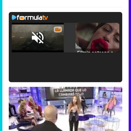
Loaded
:
29.30%
/
Unmute
Filmin estrena el tráiler de 'Millennial Mal', su nueva comedia universitaria de la mano de Lorena Iglesias
'120 Minutos' celebra sus 2.000 programas en Telemadrid con un vídeo del día a día en la redacción
Tráiler de '33 días', la nueva serie de Atresplayer con Julián Villagrán y José Manuel Poga