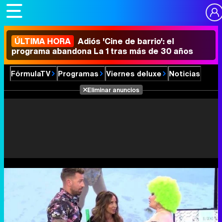
ÚLTIMA HORA
Adiós 'Cine de barrio': el
programa abandona La 1 tras más de 30 años
FórmulaTV
Programas
Viernes deluxe
Noticias
Eliminar anuncios