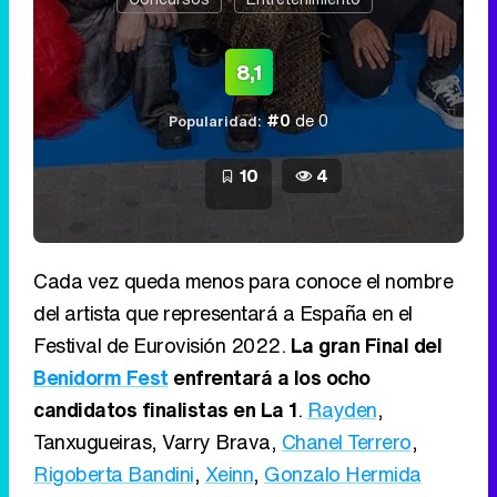
8,1
#0
de 0
Popularidad:
10
4
Cada vez queda menos para conoce el nombre
del artista que representará a España en el
Festival de Eurovisión 2022.
La gran Final del
Benidorm Fest
enfrentará a los ocho
candidatos finalistas en La 1
.
Rayden
,
Tanxugueiras, Varry Brava,
Chanel Terrero
,
Rigoberta Bandini
,
Xeinn
,
Gonzalo Hermida