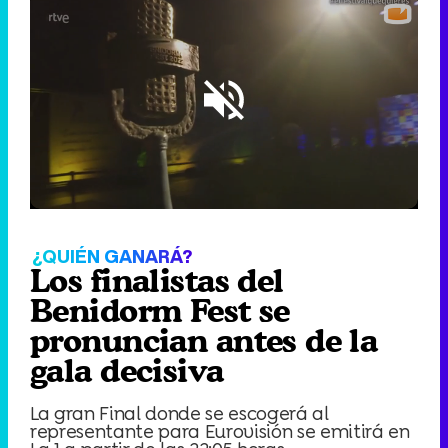
Loaded
:
43.30%
/
Unmute
¿QUIÉN GANARÁ?
Los finalistas del
Benidorm Fest se
pronuncian antes de la
gala decisiva
La gran Final donde se escogerá al
representante para Eurovisión se emitirá en