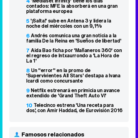
4
'Mediaset Infinity' tiene los días
contados: MFE la absorberá en una gran
plataforma europea
5
'¡Salta!' sube en Antena 3 y lidera la
noche del miércoles con un 9,1%
6
Andrés comunica una gran noticia a la
familia De la Reina en 'Sueños de libertad'
7
Aida Bao ficha por 'Mañaneros 360' con
el regreso de Intxaurrondo a 'La Hora de
La 1'
8
Un "error" en la promo de
'Supervivientes All Stars' destapa a Ivana
Icardi como concursante
9
Netflix estrenará en primicia un avance
extendido de 'Grand Theft Auto VI'
10
Telecinco estrena 'Una receta para
dos', con Amir Haddad, de Eurovisión 2016
Famosos relacionados