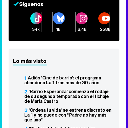
Síguenos
34k
1k
6,4k
258k
Lo más visto
1
Adiós 'Cine de barrio': el programa
abandona La 1 tras más de 30 años
2
'Barrio Esperanza' comienza el rodaje
de su segunda temporada con el fichaje
de María Castro
3
'Ordena tu vida' se estrena discreto en
La 1 y no puede con "Padre no hay más
que uno"