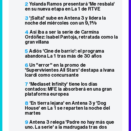
2
Yolanda Ramos presentará 'Me resbala'
en su nueva etapa en La 1 de RTVE
3
'¡Salta!' sube en Antena 3 y lidera la
noche del miércoles con un 9,1%
4
Así iba a ser la serie de Carmina
Ordóñez: Isabel Pantoja, retratada como la
gran villana
5
Adiós 'Cine de barrio': el programa
abandona La 1 tras más de 30 años
6
Un "error" en la promo de
'Supervivientes All Stars' destapa a Ivana
Icardi como concursante
7
'Mediaset Infinity' tiene los días
contados: MFE la absorberá en una gran
plataforma europea
8
'En tierra lejana' en Antena 3 y 'Dog
House' en La 1 se reparten la noche del
martes
9
Antena 3 relega 'Padre no hay más que
uno. La serie' a la madrugada tras dos