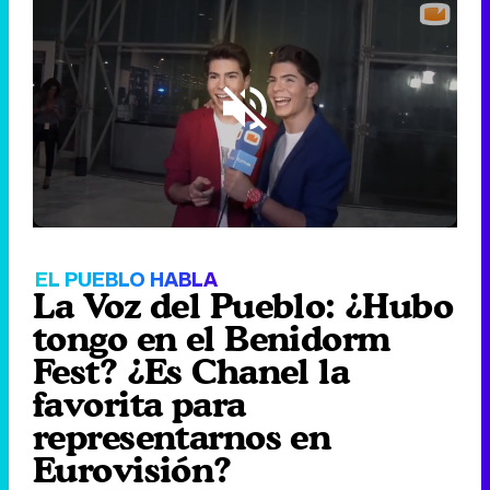
Loaded
:
6.86%
/
Unmute
EL PUEBLO HABLA
La Voz del Pueblo: ¿Hubo
tongo en el Benidorm
Fest? ¿Es Chanel la
favorita para
representarnos en
Eurovisión?