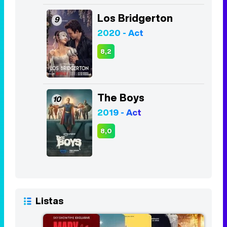
Los Bridgerton
9
2020 - Act
8,2
The Boys
10
2019 - Act
8,0
Listas