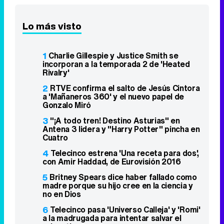
Lo más visto
1
Charlie Gillespie y Justice Smith se
incorporan a la temporada 2 de 'Heated
Rivalry'
2
RTVE confirma el salto de Jesús Cintora
a 'Mañaneros 360' y el nuevo papel de
Gonzalo Miró
3
"¡A todo tren! Destino Asturias" en
Antena 3 lidera y "Harry Potter" pincha en
Cuatro
4
Telecinco estrena 'Una receta para dos',
con Amir Haddad, de Eurovisión 2016
5
Britney Spears dice haber fallado como
madre porque su hijo cree en la ciencia y
no en Dios
6
Telecinco pasa 'Universo Calleja' y 'Romi'
a la madrugada para intentar salvar el