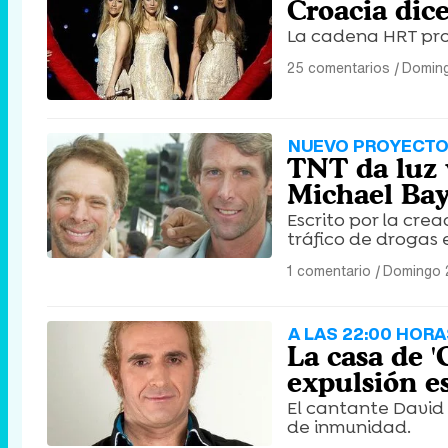
Croacia dic
La cadena HRT pro
25 comentarios
|
Doming
NUEVO PROYECT
TNT da luz 
Michael Bay 
Escrito por la cre
tráfico de drogas 
1 comentario
|
Domingo 2
A LAS 22:00 HORA
La casa de 
expulsión e
El cantante David 
de inmunidad.