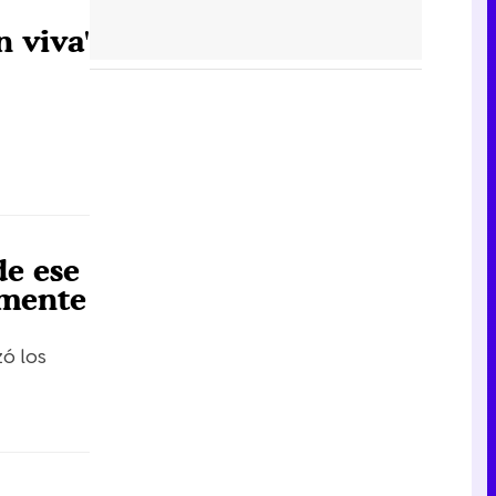
 viva'
de ese
amente
zó los