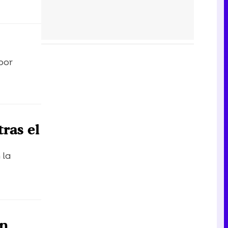
por
tras el
 la
an