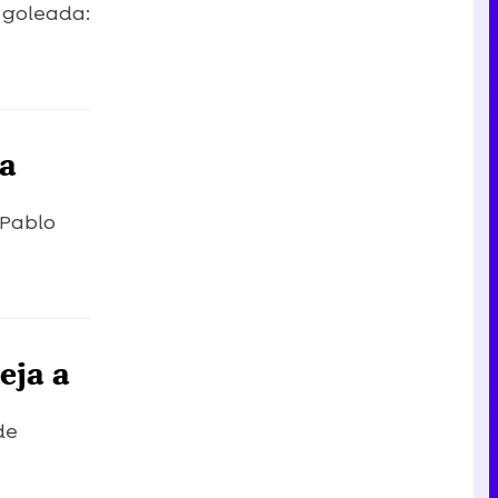
a goleada:
 a
 Pablo
eja a
de