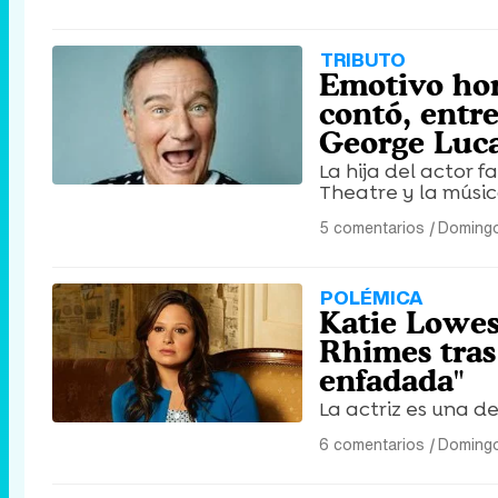
TRIBUTO
Emotivo hom
contó, entre
George Luc
La hija del actor f
Theatre y la músic
5 comentarios
|
Domingo
POLÉMICA
Katie Lowes
Rhimes tras
enfadada"
La actriz es una d
6 comentarios
|
Domingo