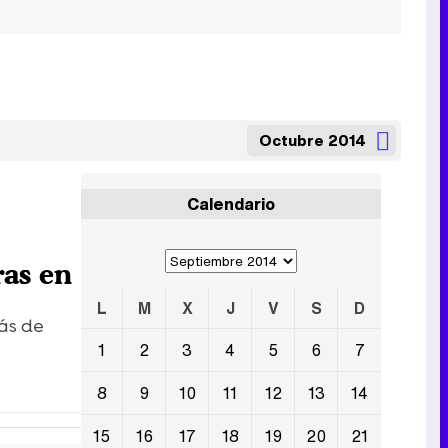
Octubre 2014
Calendario
ras en
L
M
X
J
V
S
D
ás de
1
2
3
4
5
6
7
8
9
10
11
12
13
14
15
16
17
18
19
20
21