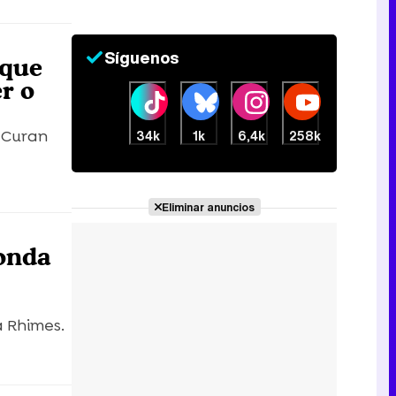
Síguenos
 que
er o
l Curan
34k
1k
6,4k
258k
Eliminar anuncios
honda
a Rhimes.