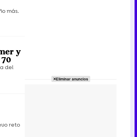
ño más.
mer y
 70
la del
Eliminar anuncios
evo reto