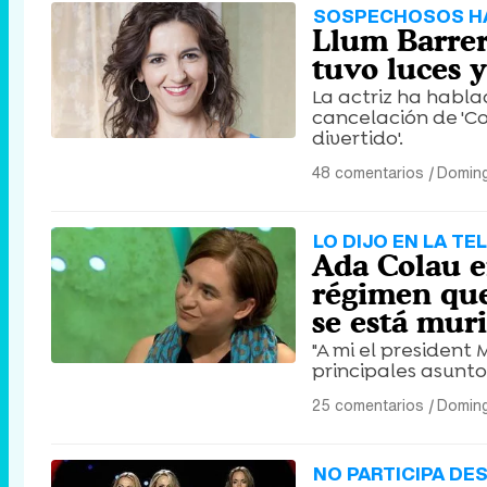
SOSPECHOSOS H
Llum Barrer
tuvo luces 
La actriz ha habla
cancelación de 'Con
divertido'.
48 comentarios
|
Doming
LO DIJO EN LA TE
Ada Colau en
régimen que
se está mur
"A mi el president 
principales asuntos
25 comentarios
|
Doming
NO PARTICIPA DE