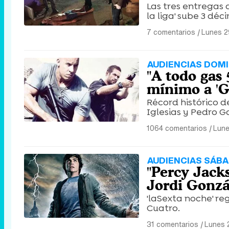
Las tres entregas d
la liga' sube 3 déc
7 comentarios
|
Lunes 2
AUDIENCIAS DOMI
"A todo gas 
mínimo a 'G
Récord histórico de
Iglesias y Pedro 
1064 comentarios
|
Lune
AUDIENCIAS SÁBA
"Percy Jacks
Jordi Gonzá
'laSexta noche' re
Cuatro.
31 comentarios
|
Lunes 