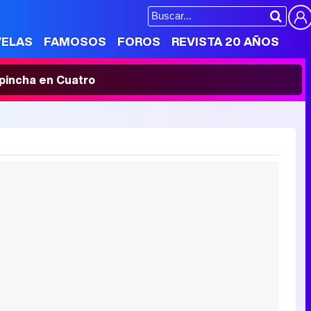
VELAS
FAMOSOS
FOROS
REVISTA 20 AÑOS
' pincha en Cuatro