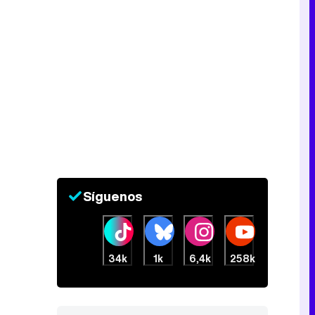
Síguenos
34k
1k
6,4k
258k