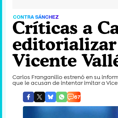
CONTRA SÁNCHEZ
Críticas a C
editorializa
Vicente Val
Carlos Franganillo estrenó en su infor
que le acusan de intentar imitar a Vice
67