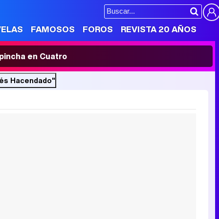
VELAS
FAMOSOS
FOROS
REVISTA 20 AÑOS
' pincha en Cuatro
allés Hacendado"