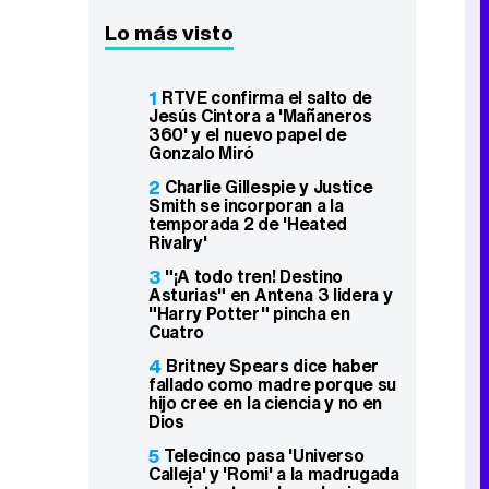
Lo más visto
1
RTVE confirma el salto de
Jesús Cintora a 'Mañaneros
360' y el nuevo papel de
Gonzalo Miró
2
Charlie Gillespie y Justice
Smith se incorporan a la
temporada 2 de 'Heated
Rivalry'
3
"¡A todo tren! Destino
Asturias" en Antena 3 lidera y
"Harry Potter" pincha en
Cuatro
4
Britney Spears dice haber
fallado como madre porque su
hijo cree en la ciencia y no en
Dios
5
Telecinco pasa 'Universo
Calleja' y 'Romi' a la madrugada