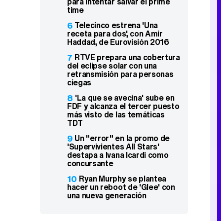
para intentar salvar el prime
time
6
Telecinco estrena 'Una
receta para dos', con Amir
Haddad, de Eurovisión 2016
7
RTVE prepara una cobertura
del eclipse solar con una
retransmisión para personas
ciegas
8
'La que se avecina' sube en
FDF y alcanza el tercer puesto
más visto de las temáticas
TDT
9
Un "error" en la promo de
'Supervivientes All Stars'
destapa a Ivana Icardi como
concursante
10
Ryan Murphy se plantea
hacer un reboot de 'Glee' con
una nueva generación