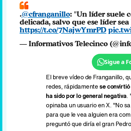
.
@cfranganillo
: "Un líder suele
delicada, salvo que ese líder se
https://t.co/7NajwYmrPD
pic.tw
— Informativos Telecinco (@inf
Sigue a 
El breve vídeo de Franganillo, q
redes, rápidamente
se convirtió
ha sido por lo general negativa
.
opinaba un usuario en X. "No sa
para que le vea alguien era com
preguntó que diría el gran Pedro