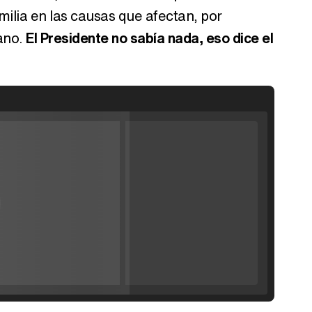
amilia en las causas que afectan, por
ano.
El Presidente no sabía nada, eso dice el
Filmin estrena el tráiler de 'Millennial Mal', su nueva comedia universitaria de la mano de Lorena Iglesias
'120 Minutos' celebra sus 2.000 programas en Telemadrid con un vídeo del día a día en la redacción