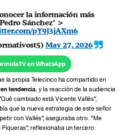
 conocer la información más
Tráiler de '33 días', la nueva serie de Atresplayer con Julián Villagrán y José Manuel Poga
a Pedro Sánchez" >
itter.com/pY9l3jAXm6
ormativost5)
May 27, 2026
Tráiler en catalán de 'Ravalear', la nueva serie de HBO Max sobre los fondos buitre
FormulaTV en WhatsApp
ue la propia Telecinco ha compartido en
Tráiler de la tercera temporada de 'The Walking Dead: Dead City' de AMC+
 en tendencia
, y la reacción de la audiencia
 "Qué cambiado está Vicente Vallés",
bía que la nueva estrategia de este señor
petir con Vallés", aseguraba otro. "Me
Canción ganadora de Eurovisión 2026: DARA con "Bangaranga" por Bulgaria
 Piqueras", reflexionaba un tercero.