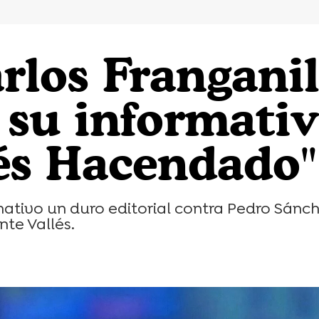
arlos Frangani
r su informati
lés Hacendado"
mativo un duro editorial contra Pedro Sánche
nte Vallés.