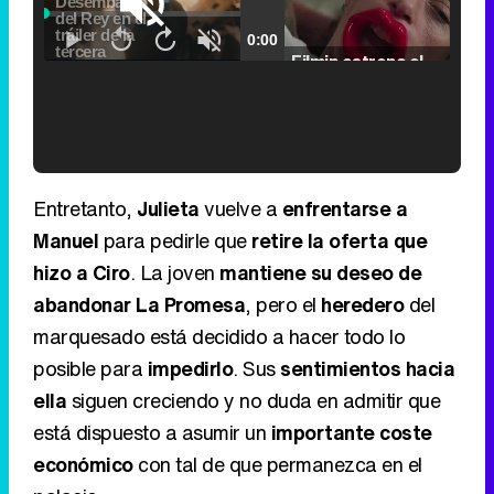
is
Loaded
:
loading.
0.00%
Fullscreen
Current
0:00
/
Duration
2:24
Remaining
-
2:24
Pause
Unmute
Seek
Seek
Filmin estrena el tráiler de 'Millennial Mal', su nueva comedia universitaria de la mano de Lorena Iglesias
back
forward
20
30
seconds
seconds
Time
Time
'120 Minutos' celebra sus 2.000 programas en Telemadrid con un vídeo del día a día en la redacción
Entretanto,
Julieta
vuelve a
enfrentarse a
Manuel
para pedirle que
retire la oferta que
hizo a Ciro
. La joven
mantiene su deseo de
abandonar La Promesa
, pero el
heredero
del
Tráiler de '33 días', la nueva serie de Atresplayer con Julián Villagrán y José Manuel Poga
marquesado está decidido a hacer todo lo
posible para
impedirlo
. Sus
sentimientos hacia
ella
siguen creciendo y no duda en admitir que
está dispuesto a asumir un
importante coste
Tráiler en catalán de 'Ravalear', la nueva serie de HBO Max sobre los fondos buitre
económico
con tal de que permanezca en el