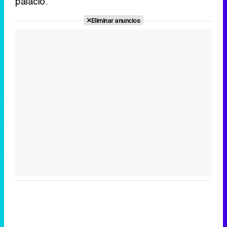
palacio.
Eliminar anuncios
Tráiler de la tercera temporada de 'The Walking Dead: Dead City' de AMC+
Canción ganadora de Eurovisión 2026: DARA con "Bangaranga" por Bulgaria