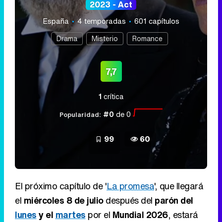
2023 - Act
España
4 temporadas
601 capítulos
Drama
Misterio
Romance
7,7
1
crítica
#0
de 0
Popularidad:
99
60
El próximo capítulo de '
La promesa
', que llegará
el
miércoles 8 de julio
después del
parón del
lunes
y el
martes
por el
Mundial 2026
, estará