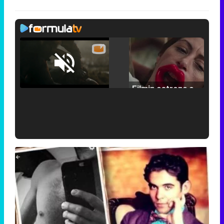
Loaded
:
25.30%
/
Unmute
Filmin estrena el tráiler de 'Millennial Mal', su nueva comedia universitaria de la mano de Lorena Iglesias
'120 Minutos' celebra sus 2.000 programas en Telemadrid con un vídeo del día a día en la redacción
Tráiler de '33 días', la nueva serie de Atresplayer con Julián Villagrán y José Manuel Poga