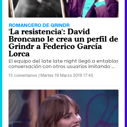
Tráiler en catalán de 'Ravalear', la nueva serie de HBO Max sobre los fondos buitre
ROMANCERO DE GRINDR
'La resistencia': David
Broncano le crea un perfil de
Grindr a Federico García
Lorca
Tráiler de la tercera temporada de 'The Walking Dead: Dead City' de AMC+
El equipo del late late night llegó a entablar
conversación con otros usuarios imitando ...
15 comentarios
|
Martes 19 Marzo 2019 17:45
Canción ganadora de Eurovisión 2026: DARA con "Bangaranga" por Bulgaria