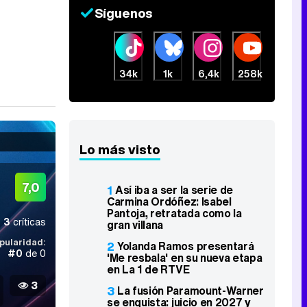
Síguenos
34k
1k
6,4k
258k
Lo más visto
7,0
1
Así iba a ser la serie de
Carmina Ordóñez: Isabel
Pantoja, retratada como la
3
críticas
gran villana
pularidad:
2
Yolanda Ramos presentará
#0
de 0
'Me resbala' en su nueva etapa
en La 1 de RTVE
3
3
La fusión Paramount-Warner
se enquista: juicio en 2027 y