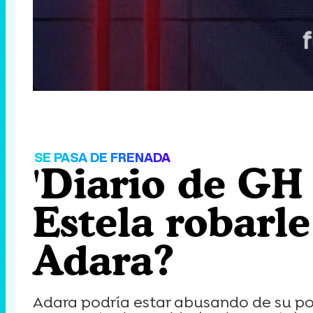
Loaded
:
13.46%
/
Unmute
SE PASA DE FRENADA
'Diario de GH
Estela robarle
Adara?
Adara podría estar abusando de su po