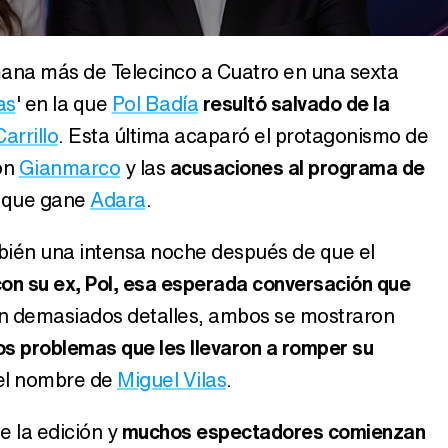
ana más de Telecinco a Cuatro en una sexta
as
' en la que
Pol Badía
resultó salvado de la
arrillo
. Esta última acaparó el protagonismo de
on
Gianmarco
y las
acusaciones al programa de
 que gane
Adara
.
mbién una intensa noche después de que el
on su ex, Pol, esa esperada conversación que
 en demasiados detalles, ambos se mostraron
los problemas que les llevaron a romper su
r el nombre de
Miguel Vilas
.
e la edición y
muchos espectadores comienzan