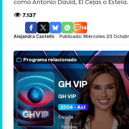
como Antonio David, El Cejas o Estela.
7.137
14
Alejandra Castelló
|
Publicado:
Miércoles 23 Octubr
Programa relacionado
GH VIP
GH VIP
2004 - Act
España
Realities