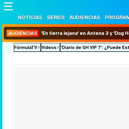
NOTICIAS
SERIES
AUDIENCIAS
PROGRA
AUDIENCIAS
'En tierra lejana' en Antena 3 y 'Dog 
FórmulaTV
Vídeos
'Diario de GH VIP 7': ¿Puede Es