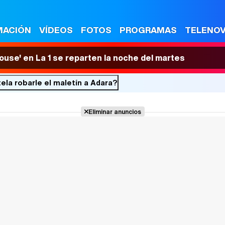
MACIÓN
VÍDEOS
FOTOS
PROGRAMAS
TELENO
House' en La 1 se reparten la noche del martes
tela robarle el maletín a Adara?
Eliminar anuncios