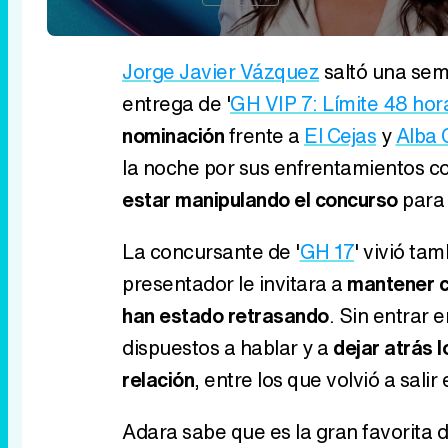
Jorge Javier Vázquez
saltó una sem
entrega de '
GH VIP 7: Límite 48 hor
nominación
frente a
El Cejas
y
Alba C
la noche por sus enfrentamientos c
estar manipulando el concurso
para
La concursante de '
GH 17
' vivió ta
presentador le invitara a
mantener c
han estado retrasando
. Sin entrar
dispuestos a hablar y a
dejar atrás 
relación
, entre los que volvió a sali
Adara sabe que es la gran favorita d