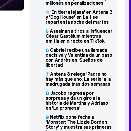
millones en penalizaciones
4
'En tierra lejana' en Antena 3
y 'Dog House' en La 1 se
reparten la noche del martes
5
Asesinan a tiros al influencer
César Gastélum mientras
emitía en directo en TikTok
6
Gabriel recibe una llamada
decisiva y Valentina da un paso
con Andrés en 'Sueños de
libertad
7
Antena 3 relega 'Padre no
hay más que uno. La serie' a la
madrugada tras dos semanas
8
Jacobo regresa por
sorpresa y da un giro a la
historia de Martina y Adriano
en 'La promesa'
9
Netflix pone fecha a
'Monster: The Lizzie Borden
Story' y muestra sus primeras